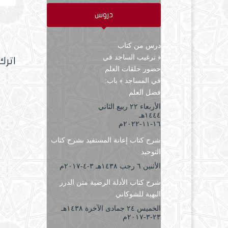
الفوائ
دروس
درس من كتاب
﴿ ترغيب الساجد في
اترك
حضور حلقات العلم
في المساجد ﴾ باب:
فضل العلم
الأربعاء ۲۲ ربيع الثاني
۱٤٤٤هـ
۱٦-۱۱-۲۰۲۲م
شرح كتاب إعانة المستفيد بشرح كتاب
التوحيد
الأثنين ٦ رجب ۱٤۳۸هـ ۳-٤-۲۰۱۷م
شرح كتاب الأدلة الرضية متن الدرر
البهية للشوكاني
الخميس ۲٤ جمادى الآخرة ۱٤۳۸هـ
۲۳-۳-۲۰۱۷م