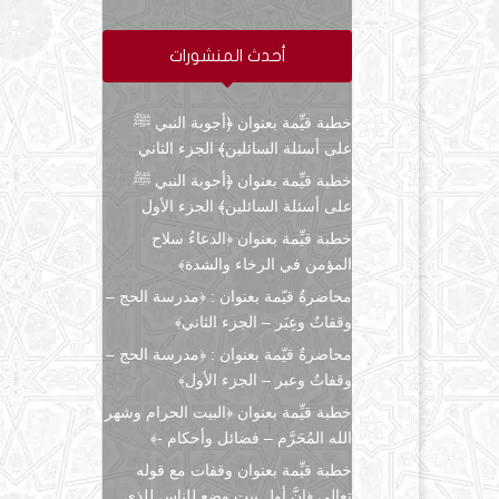
أحدث المنشورات
خطبة قيِّمة بعنوان ﴿أجوبة النبي ﷺ
على أسئلة السائلين﴾ الجزء الثاني
خطبة قيِّمة بعنوان ﴿أجوبة النبي ﷺ
على أسئلة السائلين﴾ الجزء الأول
خطبة قيِّمة بعنوان ﴿الدعاءُ سلاح
المؤمن في الرخاء والشدة﴾
محاضرةٌ قيّمة بعنوان : ﴿مدرسة الحج –
وقفاتٌ وعِبَر – الجزء الثاني﴾
محاضرةٌ قيّمة بعنوان : ﴿مدرسة الحج –
وقفاتٌ وعبر – الجزء الأول﴾
خطبة قيِّمة بعنوان ﴿البيت الحرام وشهر
الله المُحَرَّم – فضائل وأحكام -﴾
خطبة قيِّمة بعنوان وقفات مع قوله
تعالى ﴿إنَّ أول بيتٍ وضع للناس للذي