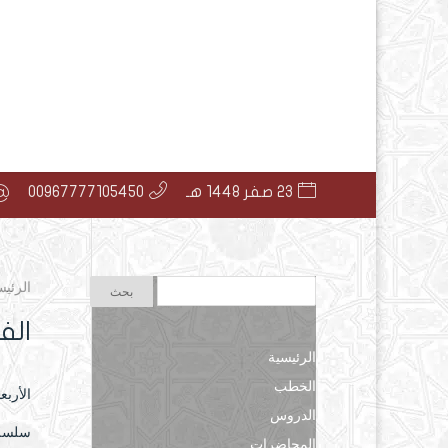
23 صفر 1448 هـ
00967777105450
الرئيس
الفائدة 
الرئيسية
الخطب
الأربعاء ۲۱ محرم ۱٤٤۲ هـ الموافق ۹ س
الدروس
سلسلة 
المحاضرات