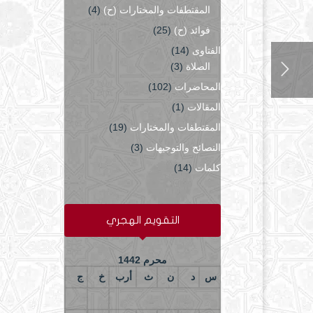
المقتطفات والمختارات (ح)
(4)
فوائد (ح)
(25)
الفتاوى
(14)
الصلاة
(3)
المحاضرات
(102)
المقالات
(1)
المقتطفات والمختارات
(19)
النصائح والتوجيهات
(3)
كلمات
(14)
التقويم الهجري
محرم 1442
س
د
ن
ث
أرب
خ
ج
2
1