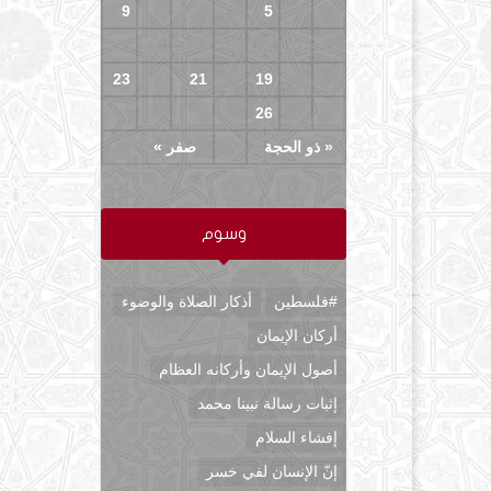
9
8
7
6
5
4
3
16
15
14
13
12
11
10
23
22
21
20
19
18
17
29
28
27
26
25
24
« ذو الحجة
صفر »
وسوم
#فلسطين
أذكار الصلاة والوضوء
أركان الإيمان
أصول الإيمان وأركانه العظام
إثبات رسالة نبينا محمد
إفشاء السلام
إنّ الإنسان لفي خسر