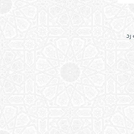
د الذمارية
 رد