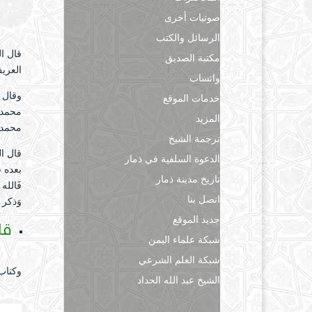
صوتيات أخرى
الرسائل والكتب
قال الحافظ 
مكتبة الصديق
العري
واتساب
وقال 
خدمات الموقع
محمد 
المزيد
محمد ح
ترجمة الشيخ
الدعوة السلفية في ذمار
بعده شَ
تاريخ مدينة ذمار
فَالله 
اتصل بنا
وَذكر ا
جديد الموقع
قل
شبكة علماء اليمن
شبكة العلم الشرعي
وكتاب 
الشيخ عبد الله الحداد