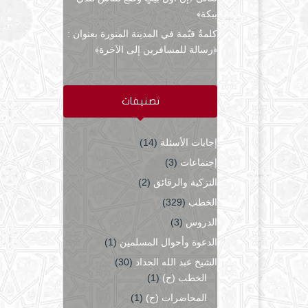
ببكة﴾
كلمةٌ قيّمة في المدينة المنورة بعنوان :
﴿رسالة للمسافرين إلى الآخرة﴾
تصنيفات
إجابات الأسئلة
(14)
إجتماعات
(3)
التزكية والرقائق
(2)
الخطب
(329)
الدروس
(3)
الدعوة وأحوال المسلمين
(1)
الشيخ عبد الله الحداد
(30)
الخطب (ح)
(1)
المحاضرات (ح)
(1)