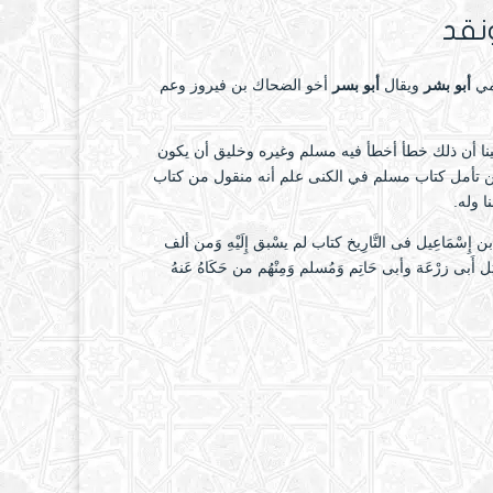
أبو بشر
ويقال
أبو بسر
أخو الضحاك بن فيروز وعم
ينا أن ذلك خطأ أخطأ فيه مسلم وغيره وخليق أن يكون
ومن تأمل كتاب مسلم في الكنى علم أنه منقول من كتاب
ا وله.
عد سوق هذا: وَكتاب مُحَمَّد بن إِسْمَاعِيل فى التَّارِيخ كتاب لم يسْبق إِلَيْهِ وَمن ألف
ل أَبى زرْعَة وأبى حَاتِم وَمُسلم وَمِنْهُم من حَكَاهُ عَنهُ