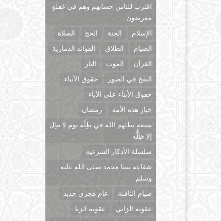
اقترب للناس حسابهم وهم في غفلةٍ
معرضون
الإسلام
الجنة
الحج
الصلاة
الصيام
الطلاق
الفوائد الذمارية
القرآن
الموت
النار
النفخ في الصور
حقوق الأبناء
حقوق الأبناء على الآباء
خيار هذه الأمة
رمضان
سبعة يظلهم الله في ظِلِّه يوم لا ظِل
إلا ظِلُّه
سلسلة الأذكار الشرعية
شفاعة نبينا محمد صلى الله عليه
وسلم
صيام النافلة
عام هجري جديد
عقوبة الزاني
عقوبة الزنا