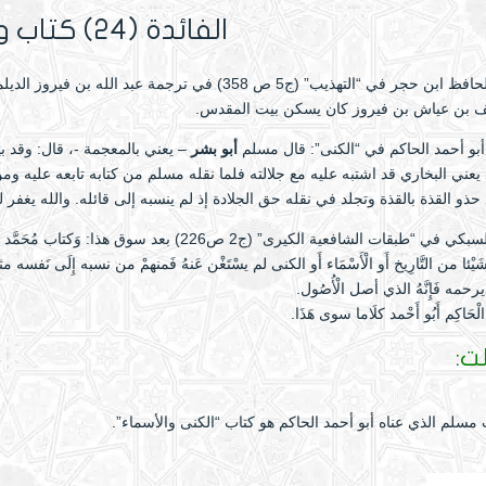
الفائدة (24) كتاب ونقد
ابن حجر في “التهذيب” (ج5 ص 358) في ترجمة عبد الله بن فيروز الديلمي
ف بن عياش بن فيروز كان يسكن بيت المقدس.
أبو أحمد الحاكم في “الكنى”: قال مسلم
أبو بشر
– يعني بالمعجمة -، قال: وقد ب
يعني البخاري قد اشتبه عليه مع جلالته فلما نقله مسلم من كتابه تابعه عليه 
ذو القذة بالقذة وتجلد في نقله حق الجلادة إذ لم ينسبه إلى قائله. والله يغفر لن
قال السبكي في “طبقات الشافعية الكيرى” (ج2 ص226) ب
يْئا من التَّارِيخ أَو الْأَسْمَاء أَو الكنى لم يسْتَغْن عَنهُ فَمنهمْ من نسبه إِلَى نَفسه مث
يرحمه فَإِنَّهُ الذي أصل الْأُصُول.
لْحَاكِم أَبُو أَحْمد كلَاما سوى هَذَا.
ت:
مسلم الذي عناه أبو أحمد الحاكم هو كتاب “الكنى والأسماء”.