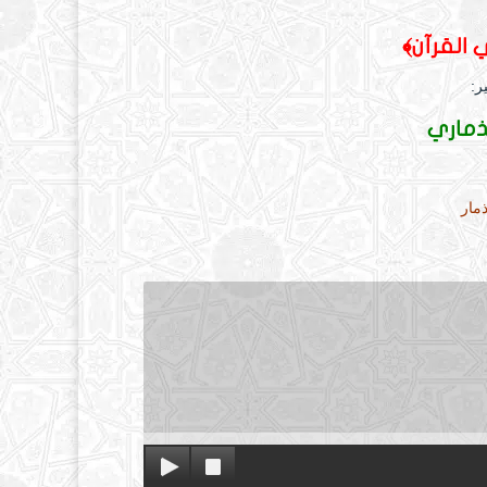
 القرآن
﴾
ر:
ذماري
مار