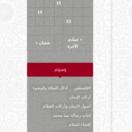
13
12
11
10
9
8
7
20
19
18
17
16
15
14
27
26
25
24
23
22
21
30
29
28
« جمادى
شعبان »
الآخرة
وسوم
#فلسطين
أذكار الصلاة والوضوء
أركان الإيمان
أصول الإيمان وأركانه العظام
إثبات رسالة نبينا محمد
إفشاء السلام