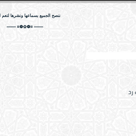
ننصح الجميع بسماعها ونشرها لتعم ال
═══ ¤❁✿❁¤ ═══
والبيان على من طعن في القرآن
 رد