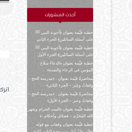
أحدث المنشورات
خطبة قيِّمة بعنوان ﴿أجوبة النبي ﷺ
على أسئلة السائلين﴾ الجزء الثاني
خطبة قيِّمة بعنوان ﴿أجوبة النبي ﷺ
الرد 
على أسئلة السائلين﴾ الجزء الأول
خطبة قيِّمة بعنوان ﴿الدعاءُ سلاح
المؤمن في الرخاء والشدة﴾
محاضرةٌ قيّمة بعنوان : ﴿مدرسة الحج –
وقفاتٌ وعِبَر – الجزء الثاني﴾
اترك
محاضرةٌ قيّمة بعنوان : ﴿مدرسة الحج –
وقفاتٌ وعبر – الجزء الأول﴾
خطبة قيِّمة بعنوان ﴿البيت الحرام وشهر
الله المُحَرَّم – فضائل وأحكام -﴾
خطبة قيِّمة بعنوان وقفات مع قوله
تعالى ﴿إنَّ أول بيتٍ وضع للناس للذي