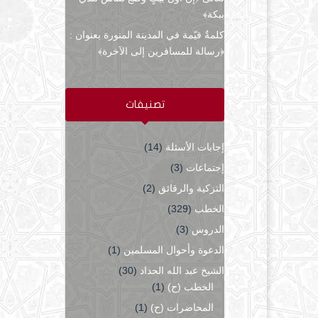
ببكة﴾
كلمةٌ قيّمة في المدينة المنورة بعنوان :
﴿رسالة للمسافرين إلى الآخرة﴾
تصنيفات
إجابات الأسئلة
(14)
إجتماعات
(3)
التزكية والرقائق
(2)
الخطب
(329)
الدروس
(3)
الدعوة وأحوال المسلمين
(1)
الشيخ عبد الله الحداد
(30)
الخطب (ح)
(1)
المحاضرات (ح)
(1)