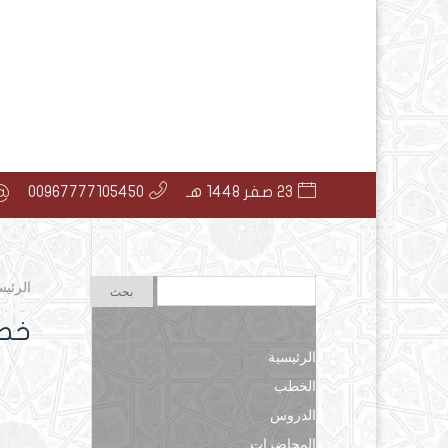
23 صفر 1448 هـ
00967777105450
الرئيس
خطب
الرئيسية
الخطب
الدروس
المحاضرات