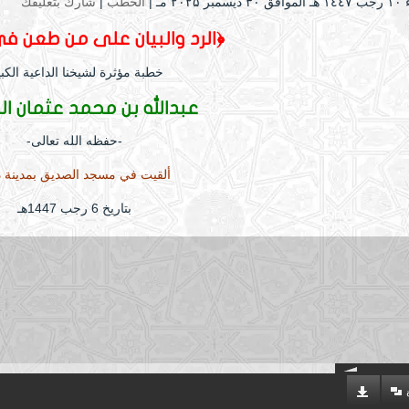
 ۲۰۲۵ مـ |
الخطب
|
شارك بتعليقك
﴿الرد والبيان على من طعن في
خطبة مؤثرة لشيخنا الداعية الكبي
عبدالله بن محمد عثمان ال
-حفظه الله تعالى-
ألقيت في مسجد الصديق بمدينة ذ
بتاريخ 6 رجب 1447هـ