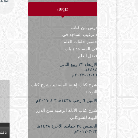
الثلاثاء ۱۰ رجب ۱٤٤۷ هـ الموافق ۳۰ ديسمبر
دروس
درس من كتاب
﴿ ترغيب الساجد في
حضور حلقات العلم
في المساجد ﴾ باب:
فضل العلم
الأربعاء ۲۲ ربيع الثاني
۱٤٤٤هـ
۱٦-۱۱-۲۰۲۲م
شرح كتاب إعانة المستفيد بشرح كتاب
التوحيد
الأثنين ٦ رجب ۱٤۳۸هـ ۳-٤-۲۰۱۷م
شرح كتاب الأدلة الرضية متن الدرر
البهية للشوكاني
الخميس ۲٤ جمادى الآخرة ۱٤۳۸هـ
۲۳-۳-۲۰۱۷م
نافذة