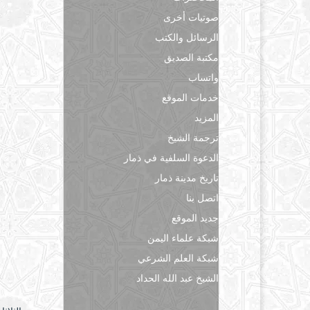
صوتيات أخرى
الرسائل والكتب
مكتبة الصديق
واتساب
خدمات الموقع
المزيد
ترجمة الشيخ
الدعوة السلفية في ذمار
تاريخ مدينة ذمار
اتصل بنا
جديد الموقع
شبكة علماء اليمن
شبكة العلم الشرعي
الشيخ عبد الله الحداد