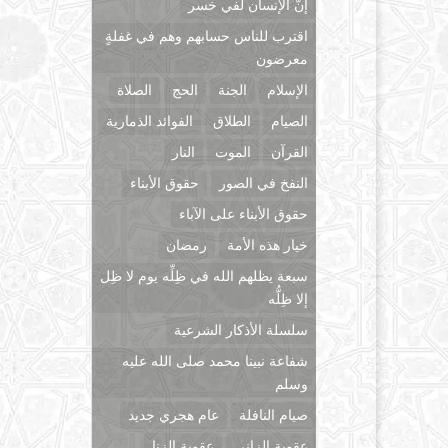
إنّ الإنسان لفي خسر
اقترب للناس حسابهم وهم في غفلةٍ
معرضون
الإسلام
الجنة
الحج
الصلاة
الصيام
الطلاق
الفوائد الذمارية
القرآن
الموت
النار
النفخ في الصور
حقوق الأبناء
حقوق الأبناء على الآباء
خيار هذه الأمة
رمضان
سبعة يظلهم الله في ظِلِّه يوم لا ظِل
إلا ظِلُّه
سلسلة الأذكار الشرعية
شفاعة نبينا محمد صلى الله عليه
وسلم
صيام النافلة
عام هجري جديد
عقوبة الزاني
عقوبة الزنا