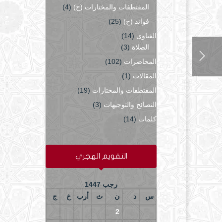
المقتطفات والمختارات (ح)
(4)
فوائد (ح)
(25)
الفتاوى
(14)
الصلاة
(3)
المحاضرات
(102)
المقالات
(1)
المقتطفات والمختارات
(19)
النصائح والتوجيهات
(3)
كلمات
(14)
التقويم الهجري
رجب 1447
س
د
ن
ث
أرب
خ
ج
6
5
4
3
2
1