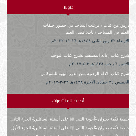
دروس
درس من كتاب ﴿ ترغيب الساجد في حضور حلقات
العلم في المساجد ﴾ باب: فضل العلم
الأربعاء ۲۲ ربيع الثاني ۱٤٤٤هـ ۱٦-۱۱-۲۰۲۲م
شرح كتاب إعانة المستفيد بشرح كتاب التوحيد
الأثنين ٦ رجب ۱٤۳۸هـ ۳-٤-۲۰۱۷م
شرح كتاب الأدلة الرضية متن الدرر البهية للشوكاني
الخميس ۲٤ جمادى الآخرة ۱٤۳۸هـ ۲۳-۳-۲۰۱۷م
أحدث المنشورات
خطبة قيِّمة بعنوان ﴿أجوبة النبي ﷺ على أسئلة السائلين﴾ الجزء الثاني
خطبة قيِّمة بعنوان ﴿أجوبة النبي ﷺ على أسئلة السائلين﴾ الجزء الأول