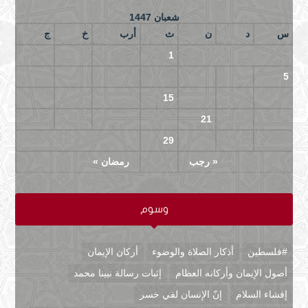
شعبان 1447
س
د
ن
ث
أرب
خ
ج
4
3
2
1
11
10
9
8
7
6
5
18
17
16
15
14
13
12
25
24
23
22
21
20
19
29
28
27
26
« رجب
رمضان »
وسوم
#فلسطين
أذكار الصلاة والوضوء
أركان الإيمان
أصول الإيمان وأركانه العظام
إثبات رسالة نبينا محمد
إفشاء السلام
إنّ الإنسان لفي خسر