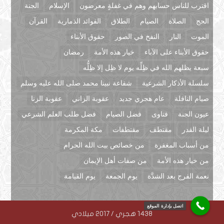
اقترب للناس حسابهم وهم في غفلةٍ معرضون
الإسلام
الجنة
الحج
الصلاة
الصيام
الطلاق
الفوائد الذمارية
القرآن
الموت
النار
النفخ في الصور
حقوق الأبناء
حقوق الأبناء على الآباء
خيار هذه الأمة
رمضان
سبعة يظلهم الله في ظِلِّه يوم لا ظِل إلا ظِلُّه
سلسلة الأذكار الشرعية
شفاعة نبينا محمد صلى الله عليه وسلم
صيام النافلة
عام هجري جديد
عقوبة الزاني
عقوبة الزنا
عيون الجنة
فتاوى
فضل الصيام
فضل طلب العلم الشرعي
ليلة القدر
مقتطف
مقتطفات
مكة المكرمة
من أسباب المغفرة
من خصائص بيت الله الحرام
من خيار هذه الأمة
من صفات أهل الإيمان
نعمة الفرج بعد الشدَّة
يوم الجمعة
يوم القيامة
اتصل بإدارة الموقع
1438 هجري / 2017 ميلادي