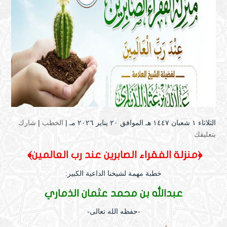
الثلاثاء ۱ شعبان ۱٤٤۷ هـ الموافق ۲۰ يناير ۲۰۲٦ مـ |
الخطب
|
شارك
بتعليقك
﴿منزلة الفقراء الصابرين عند رب العالمين
﴾
خطبة مهمة لشيخنا الداعية الكبير:
عبدالله بن محمد عثمان الذماري
-حفظه الله تعالى-