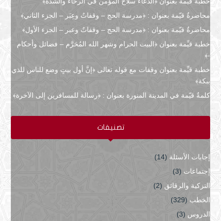
خطبة قيِّمة بعنوان ﴿الدعاءُ سلاح المؤمن في الرخاء والشدة﴾
محاضرةٌ قيّمة بعنوان : ﴿مدرسة الحج – وقفاتٌ وعِبَر – الجزء الثاني﴾
محاضرةٌ قيّمة بعنوان : ﴿مدرسة الحج – وقفاتٌ وعبر – الجزء الأول﴾
خطبة قيِّمة بعنوان ﴿البيت الحرام وشهر الله المُحَرَّم – فضائل وأحكام
-﴾
خطبة قيِّمة بعنوان وقفات مع قوله تعالى ﴿إنَّ أول بيتٍ وضع للناس للذي
ببكة﴾
كلمةٌ قيّمة في المدينة المنورة بعنوان : ﴿رسالة للمسافرين إلى الآخرة﴾
تصنيفات
إجابات الأسئلة
(14)
إجتماعات
(3)
التزكية والرقائق
(2)
الخطب
(329)
الدروس
(3)