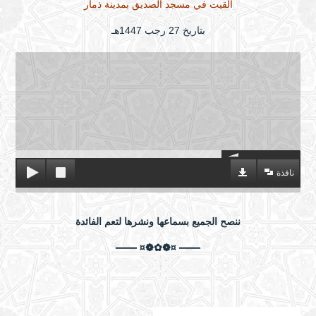
ألقيت في مسجد الصديق بمدينة ذمار
بتاريخ 27 رجب 1447هـ
نافذة
ننصح الجميع بسماعها ونشرها لتعم الفائدة
═══ ¤❁✿❁¤ ═══
منزلة الفقراء الصابرين عند رب العالمين