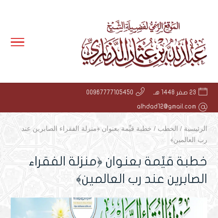
23 صفر 1448 هـ
00967777105450
alhdad12@gmail.com
الرئيسية
/
الخطب
/
خطبة قيِّمة بعنوان ﴿منزلة الفقراء الصابرين عند
رب العالمين﴾
خطبة قيِّمة بعنوان ﴿منزلة الفقراء
الصابرين عند رب العالمين﴾