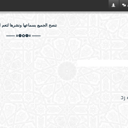
ننصح الجميع بسماعها ونشرها لتعم ال
═══ ¤❁✿❁¤ ═══
 الفقراء الصابرين عند رب العالمين
 رد