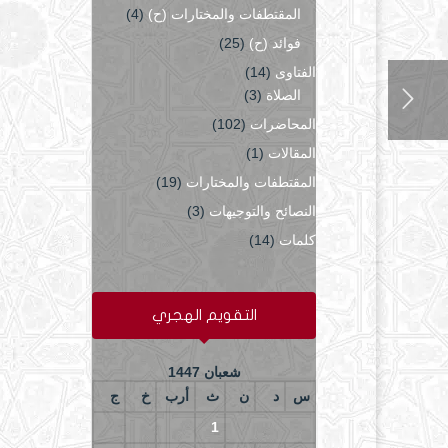
المقتطفات والمختارات (ح)
(4)
فوائد (ح)
(25)
الفتاوى
(14)
الصلاة
(3)
المحاضرات
(102)
المقالات
(1)
المقتطفات والمختارات
(19)
النصائح والتوجيهات
(3)
كلمات
(14)
التقويم الهجري
شعبان 1447
س
د
ن
ث
أرب
خ
ج
4
3
2
1