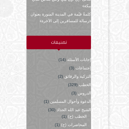
ببكة﴾
كلمةٌ قيّمة في المدينة المنورة بعنوان :
﴿رسالة للمسافرين إلى الآخرة﴾
تصنيفات
إجابات الأسئلة
(14)
إجتماعات
(3)
التزكية والرقائق
(2)
الخطب
(329)
الدروس
(3)
الدعوة وأحوال المسلمين
(1)
الشيخ عبد الله الحداد
(30)
الخطب (ح)
(1)
المحاضرات (ح)
(1)