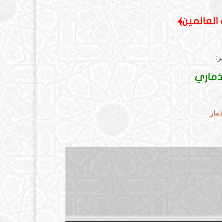
 العالمين
﴾
ر:
ذماري
مار