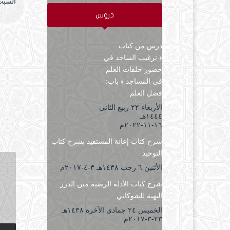
السبت ۵ شعبان ۱٤٤۷ هـ الموافق ۲٤ ينا
دروس
درس من كتاب
﴿ ترغيب الساجد في
حضور حلقات العلم
في المساجد ﴾ باب:
فضل العلم
الأربعاء ۲۲ ربيع الثاني
۱٤٤٤هـ
۱٦-۱۱-۲۰۲۲م
شرح كتاب إعانة المستفيد بشرح كتاب
التوحيد
الأثنين ٦ رجب ۱٤۳۸هـ ۳-٤-۲۰۱۷م
شرح كتاب الأدلة الرضية متن الدرر
البهية للشوكاني
الخميس ۲٤ جمادى الآخرة ۱٤۳۸هـ
۲۳-۳-۲۰۱۷م