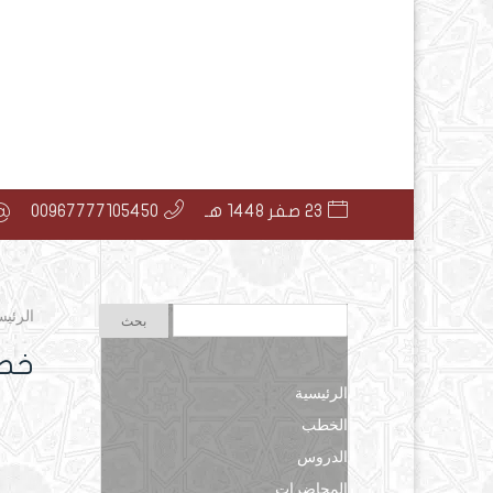
23 صفر 1448 هـ
00967777105450
الرئيس
خطب
الرئيسية
الخطب
الدروس
المحاضرات