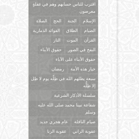
اقترب للناس حسابهم وهم في غفلةٍ
معرضون
الإسلام
الجنة
الحج
الصلاة
الصيام
الطلاق
الفوائد الذمارية
القرآن
الموت
النار
النفخ في الصور
حقوق الأبناء
حقوق الأبناء على الآباء
خيار هذه الأمة
رمضان
سبعة يظلهم الله في ظِلِّه يوم لا ظِل
إلا ظِلُّه
سلسلة الأذكار الشرعية
شفاعة نبينا محمد صلى الله عليه
وسلم
صيام النافلة
عام هجري جديد
عقوبة الزاني
عقوبة الزنا