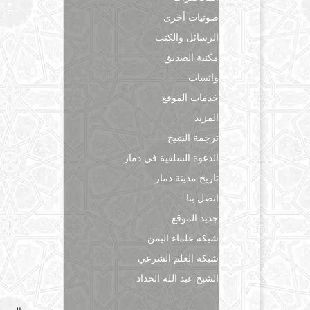
صوتيات أخرى
الرسائل والكتب
مكتبة الصديق
واتساب
خدمات الموقع
المزيد
ترجمة الشيخ
الدعوة السلفية في ذمار
تاريخ مدينة ذمار
اتصل بنا
جديد الموقع
شبكة علماء اليمن
شبكة العلم الشرعي
الشيخ عبد الله الحداد