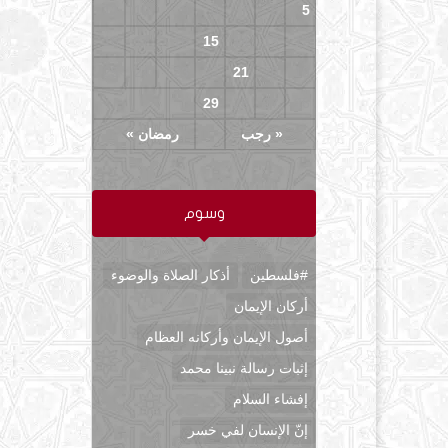
11
10
9
8
7
6
5
18
17
16
15
14
13
12
25
24
23
22
21
20
19
29
28
27
26
« رجب
رمضان »
وسوم
#فلسطين
أذكار الصلاة والوضوء
أركان الإيمان
أصول الإيمان وأركانه العظام
إثبات رسالة نبينا محمد
إفشاء السلام
إنّ الإنسان لفي خسر