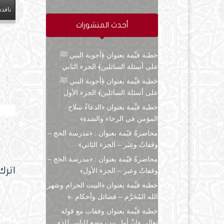
نافذة
أحدث المنشورات
خطبة قيِّمة بعنوان ﴿أجوبة النبي ﷺ
على أسئلة السائلين﴾ الجزء الثاني
خطبة قيِّمة بعنوان ﴿أجوبة النبي ﷺ
على أسئلة السائلين﴾ الجزء الأول
خطبة قيِّمة بعنوان ﴿الدعاءُ سلاح
منزلة
المؤمن في الرخاء والشدة﴾
محاضرةٌ قيّمة بعنوان : ﴿مدرسة الحج –
وقفاتٌ وعِبَر – الجزء الثاني﴾
محاضرةٌ قيّمة بعنوان : ﴿مدرسة الحج –
اترك
وقفاتٌ وعبر – الجزء الأول﴾
خطبة قيِّمة بعنوان ﴿البيت الحرام وشهر
الله المُحَرَّم – فضائل وأحكام -﴾
خطبة قيِّمة بعنوان وقفات مع قوله
تعالى ﴿إنَّ أول بيتٍ وضع للناس للذي