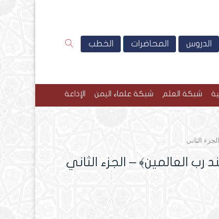
الدروس
المحاضرات
الخطب
ية
شبكة العلم
شبكة علماء اليمن
الإذاعة
لجزء الثاني
د رب العالمين﴾ – الجزء الثاني