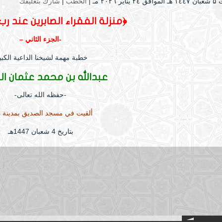
ير ۲۰۲٦ مـ |
الخطب
|
شارك بتعليقك
﴿منزلة الفقراء الصابرين عند رب
-الجزء الثاني –
خطبة مهمة لشيخنا الداعية الكبي
عبدالله بن محمد عثمان ال
-حفظه الله تعالى-
ألقيت في مسجد الصديق بمدينة ذ
بتاريخ 4 شعبان 1447هـ