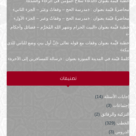
خطبة قيِّمة بعنوان ﴿الدعاءُ سلاح المؤمن في الرخاء والشدة﴾
محاضرةٌ قيّمة بعنوان : ﴿مدرسة الحج – وقفاتٌ وعِبَر – الجزء الثاني﴾
محاضرةٌ قيّمة بعنوان : ﴿مدرسة الحج – وقفاتٌ وعبر – الجزء الأول﴾
خطبة قيِّمة بعنوان ﴿البيت الحرام وشهر الله المُحَرَّم – فضائل وأحكام
-﴾
خطبة قيِّمة بعنوان وقفات مع قوله تعالى ﴿إنَّ أول بيتٍ وضع للناس للذي
ببكة﴾
كلمةٌ قيّمة في المدينة المنورة بعنوان : ﴿رسالة للمسافرين إلى الآخرة﴾
تصنيفات
إجابات الأسئلة
(14)
إجتماعات
(3)
التزكية والرقائق
(2)
الخطب
(329)
الدروس
(3)