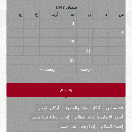
شعبان 1447
س
د
ن
ث
أرب
خ
ج
4
3
2
1
11
10
9
8
7
6
5
18
17
16
15
14
13
12
25
24
23
22
21
20
19
29
28
27
26
« رجب
رمضان »
وسوم
#فلسطين
أذكار الصلاة والوضوء
أركان الإيمان
أصول الإيمان وأركانه العظام
إثبات رسالة نبينا محمد
إفشاء السلام
إنّ الإنسان لفي خسر