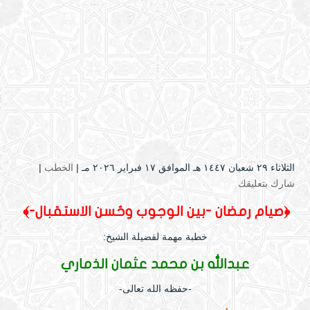
الثلاثاء ۲۹ شعبان ۱٤٤۷ هـ الموافق ۱۷ فبراير ۲۰۲٦ مـ |
الخطب
|
شارك بتعليقك
﴿صيام رمضان -بين الوجوب وحُسن الاستقبال-
﴾
خطبة مهمة لفضيلة الشيخ:
عبدالله بن محمد عثمان الذماري
-حفظه الله تعالى-