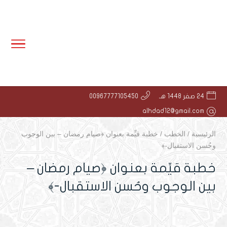
24 صفر 1448 هـ
00967777105450
alhdad12@gmail.com
الرئيسية
/
الخطب
/
خطبة قيِّمة بعنوان ﴿صيام رمضان – بين الوجوب
وحُسن الاستقبال-﴾
خطبة قيِّمة بعنوان ﴿صيام رمضان –
بين الوجوب وحُسن الاستقبال-﴾