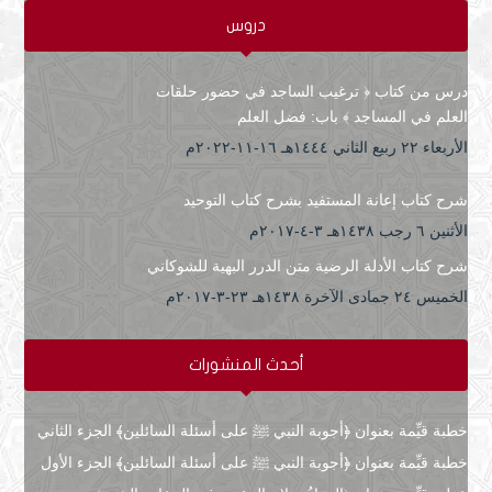
دروس
درس من كتاب ﴿ ترغيب الساجد في حضور حلقات
العلم في المساجد ﴾ باب: فضل العلم
الأربعاء ۲۲ ربيع الثاني ۱٤٤٤هـ ۱٦-۱۱-۲۰۲۲م
شرح كتاب إعانة المستفيد بشرح كتاب التوحيد
الأثنين ٦ رجب ۱٤۳۸هـ ۳-٤-۲۰۱۷م
شرح كتاب الأدلة الرضية متن الدرر البهية للشوكاني
الخميس ۲٤ جمادى الآخرة ۱٤۳۸هـ ۲۳-۳-۲۰۱۷م
أحدث المنشورات
خطبة قيِّمة بعنوان ﴿أجوبة النبي ﷺ على أسئلة السائلين﴾ الجزء الثاني
خطبة قيِّمة بعنوان ﴿أجوبة النبي ﷺ على أسئلة السائلين﴾ الجزء الأول