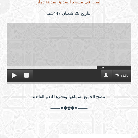
ألقيت في مسجد الصديق بمدينة ذمار
بتاريخ 25 شعبان 1447هـ
نافذة
ننصح الجميع بسماعها ونشرها لتعم الفائدة
═══ ¤❁✿❁¤ ═══
صيام رمضان - بين الوجوب وحُسن الاستقبال -