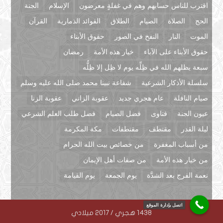
اقترب للناس حسابهم وهم في غفلةٍ معرضون
الإسلام
الجنة
الحج
الصلاة
الصيام
الطلاق
الفوائد الذمارية
القرآن
الموت
النار
النفخ في الصور
حقوق الأبناء
حقوق الأبناء على الآباء
خيار هذه الأمة
رمضان
سبعة يظلهم الله في ظِلِّه يوم لا ظِل إلا ظِلُّه
سلسلة الأذكار الشرعية
شفاعة نبينا محمد صلى الله عليه وسلم
صيام النافلة
عام هجري جديد
عقوبة الزاني
عقوبة الزنا
عيون الجنة
فتاوى
فضل الصيام
فضل طلب العلم الشرعي
ليلة القدر
مقتطف
مقتطفات
مكة المكرمة
من أسباب المغفرة
من خصائص بيت الله الحرام
من خيار هذه الأمة
من صفات أهل الإيمان
نعمة الفرج بعد الشدَّة
يوم الجمعة
يوم القيامة
اتصل بإدارة الموقع
1438 هجري / 2017 ميلادي