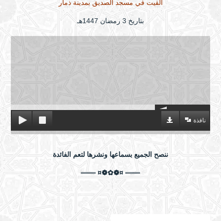
ألقيت في مسجد الصديق بمدينة ذمار
بتاريخ 3 رمضان 1447هـ
نافذة
ننصح الجميع بسماعها ونشرها لتعم الفائدة
═══ ¤❁✿❁¤ ═══
رمضان شهر البركات وموسم الطاعات