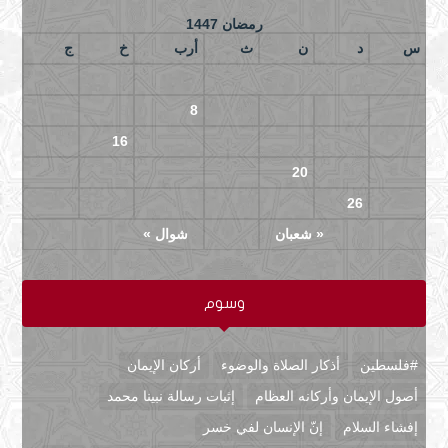
رمضان 1447
س
د
ن
ث
أرب
خ
ج
3
2
1
10
9
8
7
6
5
4
17
16
15
14
13
12
11
24
23
22
21
20
19
18
30
29
28
27
26
25
« شعبان
شوال »
وسوم
#فلسطين
أذكار الصلاة والوضوء
أركان الإيمان
أصول الإيمان وأركانه العظام
إثبات رسالة نبينا محمد
إفشاء السلام
إنّ الإنسان لفي خسر