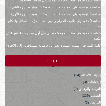
خطبة قيِّمة بعنوان ﴿الدعاءُ سلاح المؤمن في الرخاء والشدة﴾
محاضرةٌ قيّمة بعنوان : ﴿مدرسة الحج – وقفاتٌ وعِبَر – الجزء الثاني﴾
محاضرةٌ قيّمة بعنوان : ﴿مدرسة الحج – وقفاتٌ وعبر – الجزء الأول﴾
خطبة قيِّمة بعنوان ﴿البيت الحرام وشهر الله المُحَرَّم – فضائل وأحكام
-﴾
خطبة قيِّمة بعنوان وقفات مع قوله تعالى ﴿إنَّ أول بيتٍ وضع للناس للذي
ببكة﴾
كلمةٌ قيّمة في المدينة المنورة بعنوان : ﴿رسالة للمسافرين إلى الآخرة﴾
تصنيفات
إجابات الأسئلة
(14)
إجتماعات
(3)
التزكية والرقائق
(2)
الخطب
(329)
الدروس
(3)