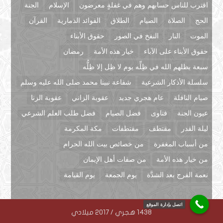
اقترب للناس حسابهم وهم في غفلةٍ معرضون
الإسلام
الجنة
الحج
الصلاة
الصيام
الطلاق
الفوائد الذمارية
القرآن
الموت
النار
النفخ في الصور
حقوق الأبناء
حقوق الأبناء على الآباء
خيار هذه الأمة
رمضان
سبعة يظلهم الله في ظِلِّه يوم لا ظِل إلا ظِلُّه
سلسلة الأذكار الشرعية
شفاعة نبينا محمد صلى الله عليه وسلم
صيام النافلة
عام هجري جديد
عقوبة الزاني
عقوبة الزنا
عيون الجنة
فتاوى
فضل الصيام
فضل طلب العلم الشرعي
ليلة القدر
مقتطف
مقتطفات
مكة المكرمة
من أسباب المغفرة
من خصائص بيت الله الحرام
من خيار هذه الأمة
من صفات أهل الإيمان
نعمة الفرج بعد الشدَّة
يوم الجمعة
يوم القيامة
اتصل بإدارة الموقع
1438 هجري / 2017 ميلادي