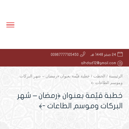
24 صفر 1448 هـ
00967777105450
alhdad12@gmail.com
الرئيسية
/
الخطب
/
خطبة قيِّمة بعنوان ﴿رمضان – شهر البركات
وموسم الطاعات -﴾
خطبة قيِّمة بعنوان ﴿رمضان – شهر
البركات وموسم الطاعات -﴾