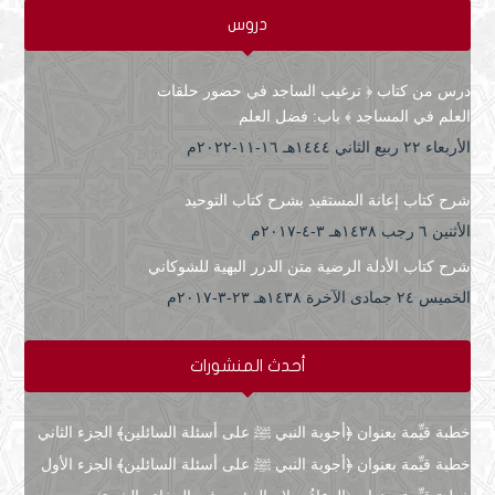
دروس
درس من كتاب ﴿ ترغيب الساجد في حضور حلقات
العلم في المساجد ﴾ باب: فضل العلم
الأربعاء ۲۲ ربيع الثاني ۱٤٤٤هـ ۱٦-۱۱-۲۰۲۲م
شرح كتاب إعانة المستفيد بشرح كتاب التوحيد
الأثنين ٦ رجب ۱٤۳۸هـ ۳-٤-۲۰۱۷م
شرح كتاب الأدلة الرضية متن الدرر البهية للشوكاني
الخميس ۲٤ جمادى الآخرة ۱٤۳۸هـ ۲۳-۳-۲۰۱۷م
أحدث المنشورات
خطبة قيِّمة بعنوان ﴿أجوبة النبي ﷺ على أسئلة السائلين﴾ الجزء الثاني
خطبة قيِّمة بعنوان ﴿أجوبة النبي ﷺ على أسئلة السائلين﴾ الجزء الأول