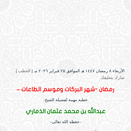
الأربعاء ۸ رمضان ۱٤٤۷ هـ الموافق ۲۵ فبراير ۲۰۲٦ مـ |
الخطب
|
شارك بتعليقك
رمضان -شهر البركات وموسم الطاعات –
خطبة مهمة لفضيلة الشيخ:
عبدالله بن محمد عثمان الذماري
-حفظه الله تعالى-