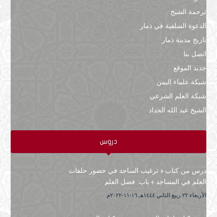
ترجمة الشيخ
الدعوة السلفية في ذمار
تاريخ مدينة ذمار
اتصل بنا
جديد الموقع
شبكة علماء اليمن
شبكة العلم الشرعي
الشيخ عبد الله الحداد
دروس
درس من كتاب ﴿ ترغيب الساجد في حضور حلقات
العلم في المساجد ﴾ باب: فضل العلم
الأربعاء ۲۲ ربيع الثاني ۱٤٤٤هـ ۱٦-۱۱-۲۰۲۲م