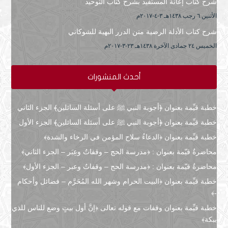
شرح كتاب إعانة المستفيد بشرح كتاب التوحيد
الأثنين ٦ رجب ۱٤۳۸هـ ۳-٤-۲۰۱۷م
شرح كتاب الأدلة الرضية متن الدرر البهية للشوكاني
الخميس ۲٤ جمادى الآخرة ۱٤۳۸هـ ۲۳-۳-۲۰۱۷م
أحدث المنشورات
خطبة قيِّمة بعنوان ﴿أجوبة النبي ﷺ على أسئلة السائلين﴾ الجزء الثاني
خطبة قيِّمة بعنوان ﴿أجوبة النبي ﷺ على أسئلة السائلين﴾ الجزء الأول
خطبة قيِّمة بعنوان ﴿الدعاءُ سلاح المؤمن في الرخاء والشدة﴾
محاضرةٌ قيّمة بعنوان : ﴿مدرسة الحج – وقفاتٌ وعِبَر – الجزء الثاني﴾
محاضرةٌ قيّمة بعنوان : ﴿مدرسة الحج – وقفاتٌ وعبر – الجزء الأول﴾
خطبة قيِّمة بعنوان ﴿البيت الحرام وشهر الله المُحَرَّم – فضائل وأحكام
-﴾
خطبة قيِّمة بعنوان وقفات مع قوله تعالى ﴿إنَّ أول بيتٍ وضع للناس للذي
ببكة﴾