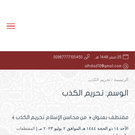
25 صفر 1448 هـ
00967777105450
alhdad12@gmail.com
الرئيسية
/
تحريم الكذب
الوسم:
تحريم الكذب
مقتطف بعنوان ﴿ من محاسن الإسلام تحريم الكذب ﴾
الأحد ۱٤ ذو الحجة ۱٤٤٤ هـ الموافق ۲ يوليو ۲۰۲۳ مـ |
المقتطفات