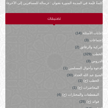
كلمةٌ قيّمة في المدينة المنورة بعنوان : ﴿رسالة للمسافرين إلى الآخرة﴾
تصنيفات
إجابات الأسئلة
(14)
إجتماعات
(3)
التزكية والرقائق
(2)
الخطب
(329)
الدروس
(3)
الدعوة وأحوال المسلمين
(1)
الشيخ عبد الله الحداد
(30)
الخطب (ح)
(1)
المحاضرات (ح)
(1)
المقتطفات والمختارات (ح)
(4)
فوائد (ح)
(25)