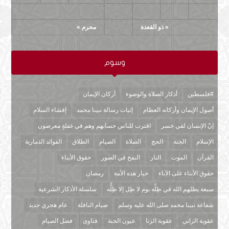
30
29
28
27
« ذو القعدة
محرم »
وسوم
#فلسطين
أذكار الصلاة والوضوء
أركان الإيمان
أصول الإيمان وأركانه العظام
إثبات رسالة نبينا محمد
إفشاء السلام
إنّ الإنسان لفي خسر
اقترب للناس حسابهم وهم في غفلةٍ معرضون
الإسلام
الجنة
الحج
الصلاة
الصيام
الطلاق
الفوائد الذمارية
القرآن
الموت
النار
النفخ في الصور
حقوق الأبناء
حقوق الأبناء على الآباء
خيار هذه الأمة
رمضان
سبعة يظلهم الله في ظِلِّه يوم لا ظِل إلا ظِلُّه
سلسلة الأذكار الشرعية
شفاعة نبينا محمد صلى الله عليه وسلم
صيام النافلة
عام هجري جديد
عقوبة الزاني
عقوبة الزنا
عيون الجنة
فتاوى
فضل الصيام