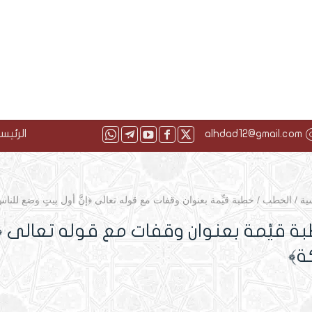
alhdad12@gmail.com
الرئيس
ية
/
الخطب
/
خطبة قيِّمة بعنوان وقفات مع قوله تعالى ﴿إنَّ أول بيتٍ وضع للنا
ة قيِّمة بعنوان وقفات مع قوله تعالى ﴿إن
ة﴾