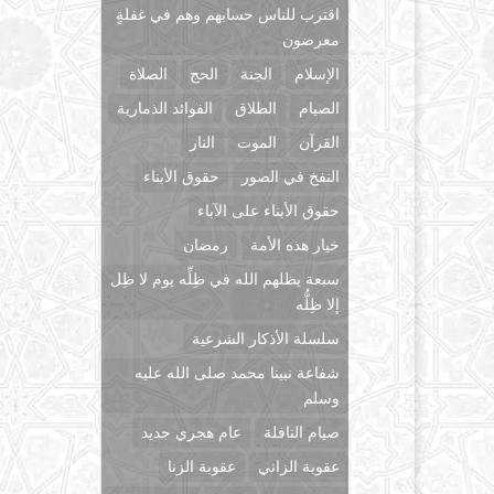
اقترب للناس حسابهم وهم في غفلةٍ
معرضون
الإسلام
الجنة
الحج
الصلاة
الصيام
الطلاق
الفوائد الذمارية
القرآن
الموت
النار
النفخ في الصور
حقوق الأبناء
حقوق الأبناء على الآباء
خيار هذه الأمة
رمضان
سبعة يظلهم الله في ظِلِّه يوم لا ظِل
إلا ظِلُّه
سلسلة الأذكار الشرعية
شفاعة نبينا محمد صلى الله عليه
وسلم
صيام النافلة
عام هجري جديد
عقوبة الزاني
عقوبة الزنا