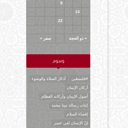
11
10
9
8
7
6
5
18
17
16
15
14
13
12
25
24
23
22
21
20
19
29
28
27
26
« ذو الحجة
صفر »
وسوم
#فلسطين
أذكار الصلاة والوضوء
أركان الإيمان
أصول الإيمان وأركانه العظام
إثبات رسالة نبينا محمد
إفشاء السلام
إنّ الإنسان لفي خسر