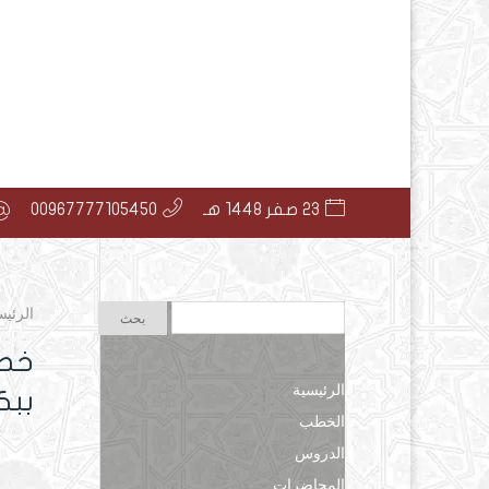
23 صفر 1448 هـ
00967777105450
الرئيس
خطب
الرئيسية
ببك
الخطب
الدروس
المحاضرات