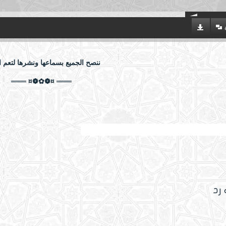
ننصح الجميع بسماعها ونشرها لتعم ال
═══ ¤❁✿❁¤ ═══
 مع قوله تعالى: إنَّ أول بيتٍ وضع للناس للذي ببكة مباركاً
 رد