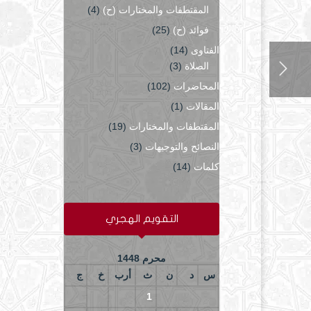
المقتطفات والمختارات (ح)
(4)
فوائد (ح)
(25)
الفتاوى
(14)
الصلاة
(3)
المحاضرات
(102)
المقالات
(1)
المقتطفات والمختارات
(19)
النصائح والتوجيهات
(3)
كلمات
(14)
التقويم الهجري
محرم 1448
س
د
ن
ث
أرب
خ
ج
4
3
2
1