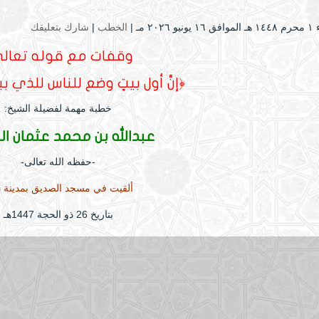
 ۲۰۲٦ مـ |
الخطب
|
شارك بتعليقك
وقفات مع قوله تعالى
﴿إنَّ أول بيتٍ وضع للناس للذي بب
خطبة مهمة لفضيلة الشيخ:
عبدالله بن محمد عثمان ال
-حفظه الله تعالى-
ألقيت في مسجد الصديق بمدينة ذ
بتاريخ 26 ذو الحجة 1447هـ