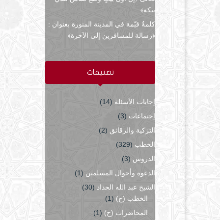
ببكة﴾
كلمةٌ قيّمة في المدينة المنورة بعنوان :
﴿رسالة للمسافرين إلى الآخرة﴾
تصنيفات
إجابات الأسئلة
(14)
إجتماعات
(3)
التزكية والرقائق
(2)
الخطب
(329)
الدروس
(3)
الدعوة وأحوال المسلمين
(1)
الشيخ عبد الله الحداد
(30)
الخطب (ح)
(1)
المحاضرات (ح)
(1)