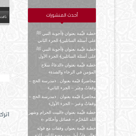
أحدث المنشورات
نافذة
خطبة قيِّمة بعنوان ﴿أجوبة النبي ﷺ
على أسئلة السائلين﴾ الجزء الثاني
خطبة قيِّمة بعنوان ﴿أجوبة النبي ﷺ
على أسئلة السائلين﴾ الجزء الأول
خطبة قيِّمة بعنوان ﴿الدعاءُ سلاح
المؤمن في الرخاء والشدة﴾
وقفات
محاضرةٌ قيّمة بعنوان : ﴿مدرسة الحج –
وقفاتٌ وعِبَر – الجزء الثاني﴾
محاضرةٌ قيّمة بعنوان : ﴿مدرسة الحج –
وقفاتٌ وعبر – الجزء الأول﴾
خطبة قيِّمة بعنوان ﴿البيت الحرام وشهر
اترك
الله المُحَرَّم – فضائل وأحكام -﴾
خطبة قيِّمة بعنوان وقفات مع قوله
تعالى ﴿إنَّ أول بيتٍ وضع للناس للذي