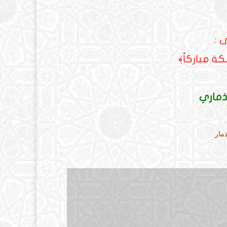
 :
كة مباركاً﴾
ذماري
مار