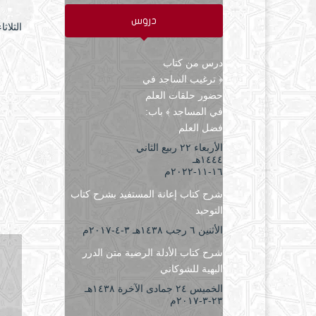
دروس
الثلاثاء ۱ محرم ۱٤٤۸ هـ الموافق ۱٦ يونيو
درس من كتاب
﴿ ترغيب الساجد في
حضور حلقات العلم
في المساجد ﴾ باب:
فضل العلم
الأربعاء ۲۲ ربيع الثاني
۱٤٤٤هـ
۱٦-۱۱-۲۰۲۲م
شرح كتاب إعانة المستفيد بشرح كتاب
التوحيد
الأثنين ٦ رجب ۱٤۳۸هـ ۳-٤-۲۰۱۷م
شرح كتاب الأدلة الرضية متن الدرر
البهية للشوكاني
الخميس ۲٤ جمادى الآخرة ۱٤۳۸هـ
۲۳-۳-۲۰۱۷م