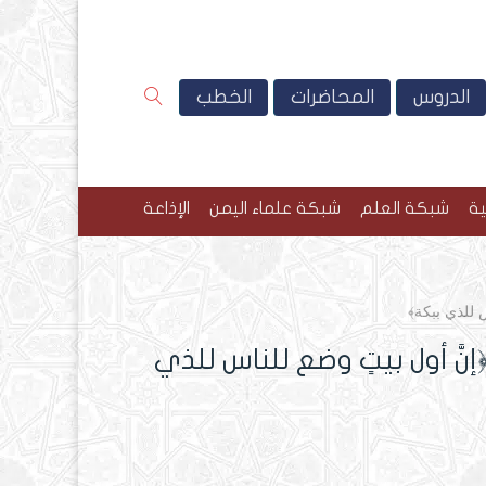
الدروس
المحاضرات
الخطب
ية
شبكة العلم
شبكة علماء اليمن
الإذاعة
س للذي ببكة﴾
َّ أول بيتٍ وضع للناس للذي