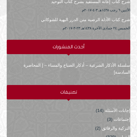
شرح كتاب إعانة المستفيد بشرح كتاب التوحيد
الأثنين ٦ رجب ۱٤۳۸هـ ۳-٤-۲۰۱۷م
شرح كتاب الأدلة الرضية متن الدرر البهية للشوكاني
الخميس ۲٤ جمادى الآخرة ۱٤۳۸هـ ۲۳-۳-۲۰۱۷م
أحدث المنشورات
سلسلة الأذكار الشرعية – أذكار الصباح والمساء – [ المحاضرة
السادسة]
تصنيفات
إجابات الأسئلة
(14)
إجتماعات
(3)
التزكية والرقائق
(2)