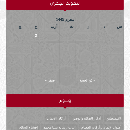
التقويم الهجري
محرم 1445
س
د
ن
ث
أرب
خ
ج
3
2
1
10
9
8
7
6
5
4
17
16
15
14
13
12
11
24
23
22
21
20
19
18
29
28
27
26
25
« ذو الحجة
صفر »
وسوم
#فلسطين
أذكار الصلاة والوضوء
أركان الإيمان
أصول الإيمان وأركانه العظام
إثبات رسالة نبينا محمد
إفشاء السلام