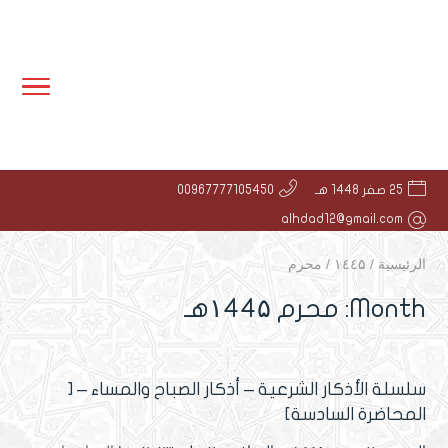
25 صفر 1448 هـ
00967777105450
alhdad12@gmail.com
الرئيسية
/
۱٤٤۵
/
محرم
Month: محرم ۱٤٤۵هـ
سلسلة الأذكار الشرعية – أذكار الصباح والمساء – [
المحاضرة السادسة]