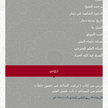
ترجمة الشيخ
الدعوة السلفية في ذمار
تاريخ مدينة ذمار
اتصل بنا
جديد الموقع
شبكة علماء اليمن
شبكة العلم الشرعي
الشيخ عبد الله الحداد
دروس
درس من كتاب ﴿ ترغيب الساجد في حضور حلقات
العلم في المساجد ﴾ باب: فضل العلم
الأربعاء ۲۲ ربيع الثاني ۱٤٤٤هـ ۱٦-۱۱-۲۰۲۲م