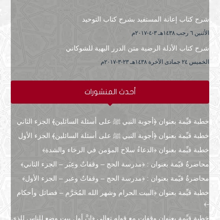
شرح كتاب إعانة المستفيد بشرح كتاب التوحيد
الأثنين ٦ رجب ۱٤۳۸هـ ۳-٤-۲۰۱۷م
شرح كتاب الأدلة الرضية متن الدرر البهية للشوكاني
الخميس ۲٤ جمادى الآخرة ۱٤۳۸هـ ۲۳-۳-۲۰۱۷م
أحدث المنشورات
خطبة قيِّمة بعنوان ﴿أجوبة النبي ﷺ على أسئلة السائلين﴾ الجزء الثاني
خطبة قيِّمة بعنوان ﴿أجوبة النبي ﷺ على أسئلة السائلين﴾ الجزء الأول
خطبة قيِّمة بعنوان ﴿الدعاءُ سلاح المؤمن في الرخاء والشدة﴾
محاضرةٌ قيّمة بعنوان : ﴿مدرسة الحج – وقفاتٌ وعِبَر – الجزء الثاني﴾
محاضرةٌ قيّمة بعنوان : ﴿مدرسة الحج – وقفاتٌ وعبر – الجزء الأول﴾
خطبة قيِّمة بعنوان ﴿البيت الحرام وشهر الله المُحَرَّم – فضائل وأحكام
-﴾
خطبة قيِّمة بعنوان وقفات مع قوله تعالى ﴿إنَّ أول بيتٍ وضع للناس للذي