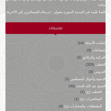
ببكة﴾
كلمةٌ قيّمة في المدينة المنورة بعنوان : ﴿رسالة للمسافرين إلى الآخرة﴾
تصنيفات
إجابات الأسئلة
(14)
إجتماعات
(3)
التزكية والرقائق
(2)
الخطب
(329)
الدروس
(3)
الدعوة وأحوال المسلمين
(1)
الشيخ عبد الله الحداد
(30)
الخطب (ح)
(1)
المحاضرات (ح)
(1)
المقتطفات والمختارات (ح)
(4)