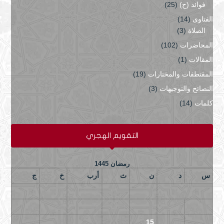
فوائد (ح)
(25)
الفتاوى
(14)
الصلاة
(3)
المحاضرات
(102)
المقالات
(1)
المقتطفات والمختارات
(19)
النصائح والتوجيهات
(3)
كلمات
(14)
التقويم الهجري
رمضان 1445
س
د
ن
ث
أرب
خ
ج
5
4
3
2
1
12
11
10
9
8
7
6
19
18
17
16
15
14
13