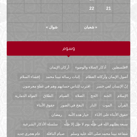
26
25
24
23
22
21
20
30
29
28
27
« شعبان
شوال »
وسوم
#فلسطين
أذكار الصلاة والوضوء
أركان الإيمان
أصول الإيمان وأركانه العظام
إثبات رسالة نبينا محمد
إفشاء السلام
إنّ الإنسان لفي خسر
اقترب للناس حسابهم وهم في غفلةٍ معرضون
الإسلام
الجنة
الحج
الصلاة
الصيام
الطلاق
الفوائد الذمارية
القرآن
الموت
النار
النفخ في الصور
حقوق الأبناء
حقوق الأبناء على الآباء
خيار هذه الأمة
رمضان
سبعة يظلهم الله في ظِلِّه يوم لا ظِل إلا ظِلُّه
سلسلة الأذكار الشرعية
شفاعة نبينا محمد صلى الله عليه وسلم
صيام النافلة
عام هجري جديد