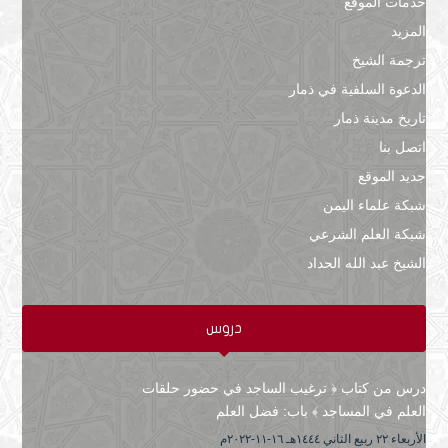
خدمات الموقع
المزيد
ترجمة الشيخ
الدعوة السلفية في ذمار
تاريخ مدينة ذمار
اتصل بنا
جديد الموقع
شبكة علماء اليمن
شبكة العلم الشرعي
الشيخ عبد الله الحداد
دروس
درس من كتاب ﴿ ترغيب الساجد في حضور حلقات
العلم في المساجد ﴾ باب: فضل العلم
الأربعاء ۲۲ ربيع الثاني ۱٤٤٤هـ ۱٦-۱۱-۲۰۲۲م