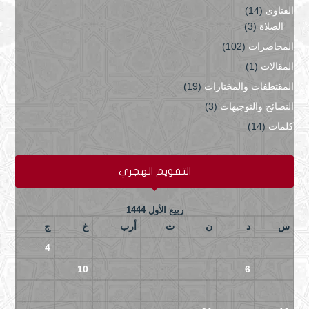
الفتاوى
(14)
الصلاة
(3)
المحاضرات
(102)
المقالات
(1)
المقتطفات والمختارات
(19)
النصائح والتوجيهات
(3)
كلمات
(14)
التقويم الهجري
ربيع الأول 1444
س
د
ن
ث
أرب
خ
ج
4
3
2
1
11
10
9
8
7
6
5
18
17
16
15
14
13
12