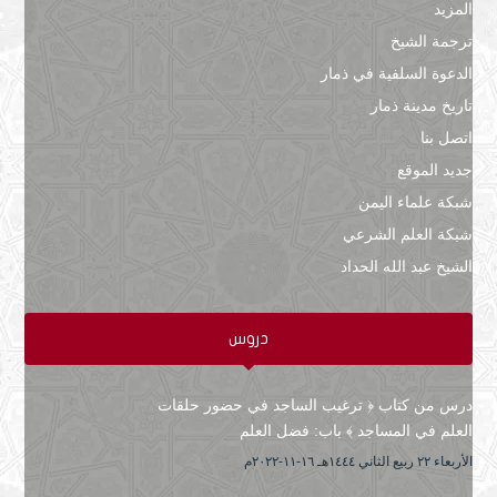
المزيد
ترجمة الشيخ
الدعوة السلفية في ذمار
تاريخ مدينة ذمار
اتصل بنا
جديد الموقع
شبكة علماء اليمن
شبكة العلم الشرعي
الشيخ عبد الله الحداد
دروس
درس من كتاب ﴿ ترغيب الساجد في حضور حلقات
العلم في المساجد ﴾ باب: فضل العلم
الأربعاء ۲۲ ربيع الثاني ۱٤٤٤هـ ۱٦-۱۱-۲۰۲۲م