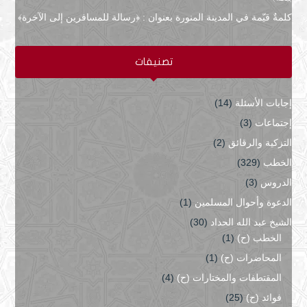
كلمةٌ قيّمة في المدينة المنورة بعنوان : ﴿رسالة للمسافرين إلى الآخرة﴾
تصنيفات
إجابات الأسئلة
(14)
إجتماعات
(3)
التزكية والرقائق
(2)
الخطب
(329)
الدروس
(3)
الدعوة وأحوال المسلمين
(1)
الشيخ عبد الله الحداد
(30)
الخطب (ح)
(1)
المحاضرات (ح)
(1)
المقتطفات والمختارات (ح)
(4)
فوائد (ح)
(25)