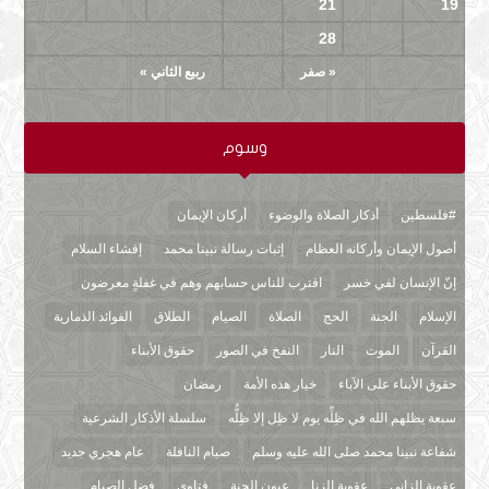
25
24
23
22
21
20
19
29
28
27
26
« صفر
ربيع الثاني »
وسوم
#فلسطين
أذكار الصلاة والوضوء
أركان الإيمان
أصول الإيمان وأركانه العظام
إثبات رسالة نبينا محمد
إفشاء السلام
إنّ الإنسان لفي خسر
اقترب للناس حسابهم وهم في غفلةٍ معرضون
الإسلام
الجنة
الحج
الصلاة
الصيام
الطلاق
الفوائد الذمارية
القرآن
الموت
النار
النفخ في الصور
حقوق الأبناء
حقوق الأبناء على الآباء
خيار هذه الأمة
رمضان
سبعة يظلهم الله في ظِلِّه يوم لا ظِل إلا ظِلُّه
سلسلة الأذكار الشرعية
شفاعة نبينا محمد صلى الله عليه وسلم
صيام النافلة
عام هجري جديد
عقوبة الزاني
عقوبة الزنا
عيون الجنة
فتاوى
فضل الصيام