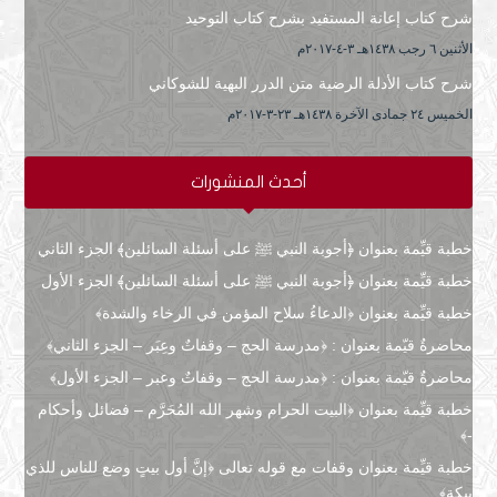
شرح كتاب إعانة المستفيد بشرح كتاب التوحيد
الأثنين ٦ رجب ۱٤۳۸هـ ۳-٤-۲۰۱۷م
شرح كتاب الأدلة الرضية متن الدرر البهية للشوكاني
الخميس ۲٤ جمادى الآخرة ۱٤۳۸هـ ۲۳-۳-۲۰۱۷م
أحدث المنشورات
خطبة قيِّمة بعنوان ﴿أجوبة النبي ﷺ على أسئلة السائلين﴾ الجزء الثاني
خطبة قيِّمة بعنوان ﴿أجوبة النبي ﷺ على أسئلة السائلين﴾ الجزء الأول
خطبة قيِّمة بعنوان ﴿الدعاءُ سلاح المؤمن في الرخاء والشدة﴾
محاضرةٌ قيّمة بعنوان : ﴿مدرسة الحج – وقفاتٌ وعِبَر – الجزء الثاني﴾
محاضرةٌ قيّمة بعنوان : ﴿مدرسة الحج – وقفاتٌ وعبر – الجزء الأول﴾
خطبة قيِّمة بعنوان ﴿البيت الحرام وشهر الله المُحَرَّم – فضائل وأحكام
-﴾
خطبة قيِّمة بعنوان وقفات مع قوله تعالى ﴿إنَّ أول بيتٍ وضع للناس للذي
ببكة﴾