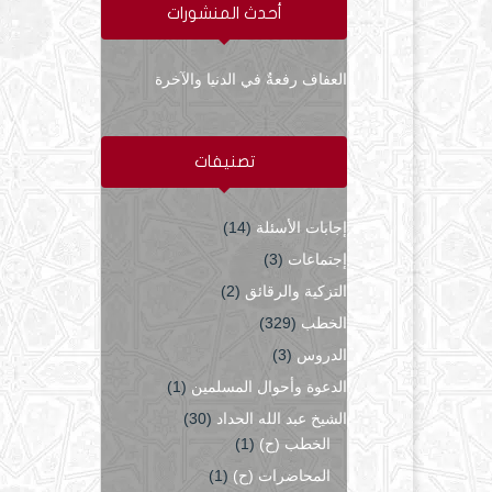
أحدث المنشورات
العفاف رفعةٌ في الدنيا والآخرة
تصنيفات
إجابات الأسئلة
(14)
إجتماعات
(3)
التزكية والرقائق
(2)
الخطب
(329)
الدروس
(3)
الدعوة وأحوال المسلمين
(1)
الشيخ عبد الله الحداد
(30)
الخطب (ح)
(1)
المحاضرات (ح)
(1)