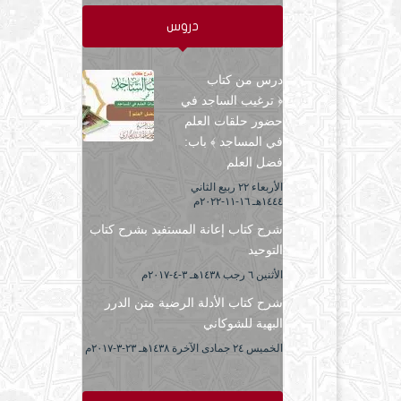
دروس
درس من كتاب
﴿ ترغيب الساجد في
حضور حلقات العلم
في المساجد ﴾ باب:
فضل العلم
الأربعاء ۲۲ ربيع الثاني
۱٤٤٤هـ ۱٦-۱۱-۲۰۲۲م
شرح كتاب إعانة المستفيد بشرح كتاب
التوحيد
الأثنين ٦ رجب ۱٤۳۸هـ ۳-٤-۲۰۱۷م
شرح كتاب الأدلة الرضية متن الدرر
البهية للشوكاني
الخميس ۲٤ جمادى الآخرة ۱٤۳۸هـ ۲۳-۳-۲۰۱۷م