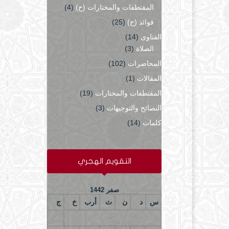
المقتطفات والمختارات (ح)
(4)
فوائد (ح)
(25)
الفتاوى
(14)
الصلاة
(3)
المحاضرات
(102)
المقالات
(1)
المقتطفات والمختارات
(19)
النصائح والتوجيهات
(3)
كلمات
(14)
التقويم الهجري
صفر 1442
س
د
ن
ث
أرب
خ
ج
1