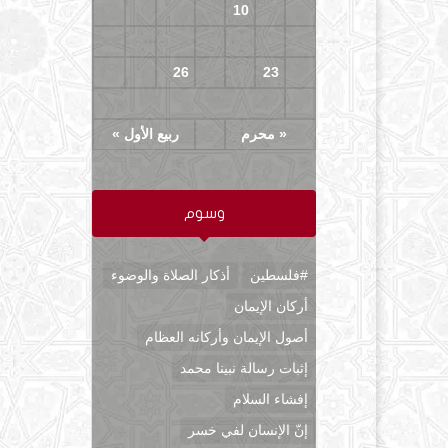
14
13
12
11
10
9
8
21
20
19
18
17
16
15
28
27
26
25
24
23
22
29
« محرم
ربيع الأول »
وسوم
#فلسطين
أذكار الصلاة والوضوء
أركان الإيمان
أصول الإيمان وأركانه العظام
إثبات رسالة نبينا محمد
إفشاء السلام
إنّ الإنسان لفي خسر