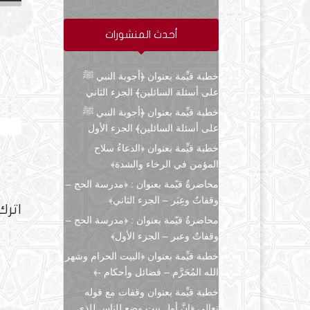
أحدث المنشورات
خطبة قيِّمة بعنوان ﴿أجوبة النبي ﷺ
على أسئلة السائلين﴾ الجزء الثاني
خطبة قيِّمة بعنوان ﴿أجوبة النبي ﷺ
كيف ك
على أسئلة السائلين﴾ الجزء الأول
خطبة قيِّمة بعنوان ﴿الدعاءُ سلاح
المؤمن في الرخاء والشدة﴾
محاضرةٌ قيّمة بعنوان : ﴿مدرسة الحج –
وقفاتٌ وعِبَر – الجزء الثاني﴾
اترك
محاضرةٌ قيّمة بعنوان : ﴿مدرسة الحج –
وقفاتٌ وعبر – الجزء الأول﴾
خطبة قيِّمة بعنوان ﴿البيت الحرام وشهر
الله المُحَرَّم – فضائل وأحكام -﴾
خطبة قيِّمة بعنوان وقفات مع قوله
تعالى ﴿إنَّ أول بيتٍ وضع للناس للذي