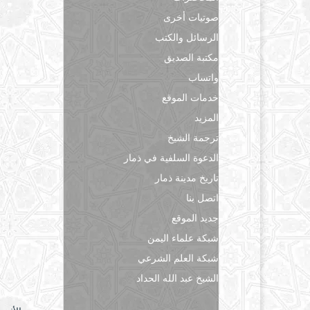
صوتيات أخرى
الرسائل والكتب
مكتبة الصديق
واتساب
خدمات الموقع
المزيد
ترجمة الشيخ
الدعوة السلفية في ذمار
تاريخ مدينة ذمار
اتصل بنا
جديد الموقع
شبكة علماء اليمن
شبكة العلم الشرعي
الشيخ عبد الله الحداد