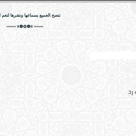
ننصح الجميع بسماعها ونشرها لتعم ال
═══ ¤❁✿❁¤ ═══
ان حال السلف مع قيام الليل
 رد