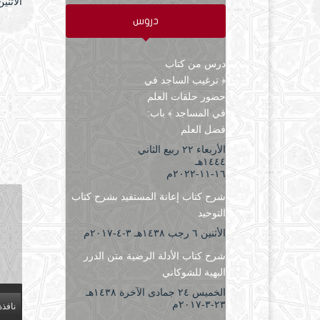
الأثنين ۳ صفر ۱٤٤۷ هـ الموافق ۲۸ يوليو 
دروس
درس من كتاب
﴿ ترغيب الساجد في
حضور حلقات العلم
في المساجد ﴾ باب:
فضل العلم
الأربعاء ۲۲ ربيع الثاني
۱٤٤٤هـ
۱٦-۱۱-۲۰۲۲م
شرح كتاب إعانة المستفيد بشرح كتاب
التوحيد
الأثنين ٦ رجب ۱٤۳۸هـ ۳-٤-۲۰۱۷م
شرح كتاب الأدلة الرضية متن الدرر
البهية للشوكاني
الخميس ۲٤ جمادى الآخرة ۱٤۳۸هـ
۲۳-۳-۲۰۱۷م
نافذة