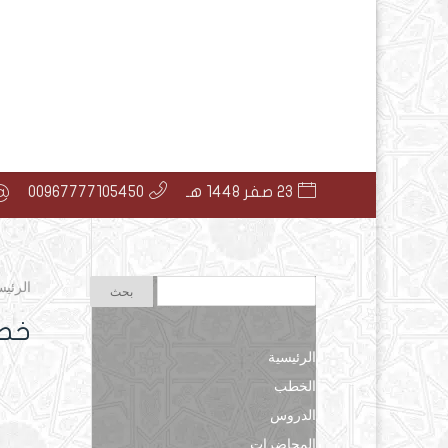
23 صفر 1448 هـ
00967777105450
الرئيس
خطب
الرئيسية
الخطب
الدروس
المحاضرات