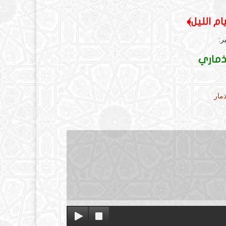
م الليل﴾
ر:
ذماري
مار