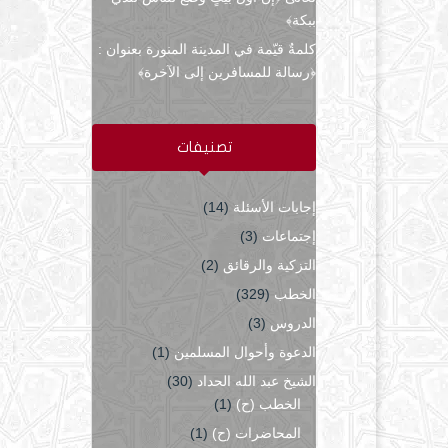
ببكة﴾
كلمةٌ قيّمة في المدينة المنورة بعنوان :
﴿رسالة للمسافرين إلى الآخرة﴾
تصنيفات
إجابات الأسئلة
(14)
إجتماعات
(3)
التزكية والرقائق
(2)
الخطب
(329)
الدروس
(3)
الدعوة وأحوال المسلمين
(1)
الشيخ عبد الله الحداد
(30)
الخطب (ح)
(1)
المحاضرات (ح)
(1)