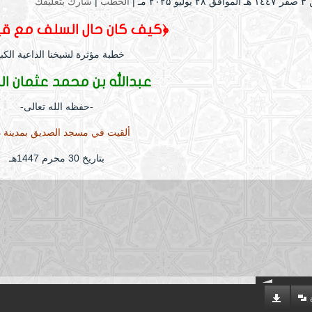
۲۰۲۵ مـ |
الخطب
|
شارك بتعليقك
﴿كيف كان حال السلف مع قيا
خطبة مؤثرة لشيخنا الداعية الكبي
عبدالله بن محمد عثمان ال
-حفظه الله تعالى-
ألقيت في مسجد الصديق بمدينة ذ
بتاريخ 30 محرم 1447هـ