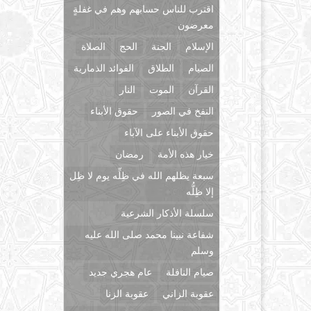
اقترب للناس حسابهم وهم في غفلةٍ
معرضون
الإسلام
الجنة
الحج
الصلاة
الصيام
الطلاق
الفوائد الذمارية
القرآن
الموت
النار
النفخ في الصور
حقوق الأبناء
حقوق الأبناء على الآباء
خيار هذه الأمة
رمضان
سبعة يظلهم الله في ظِلِّه يوم لا ظِل
إلا ظِلُّه
سلسلة الأذكار الشرعية
شفاعة نبينا محمد صلى الله عليه
وسلم
صيام النافلة
عام هجري جديد
عقوبة الزاني
عقوبة الزنا