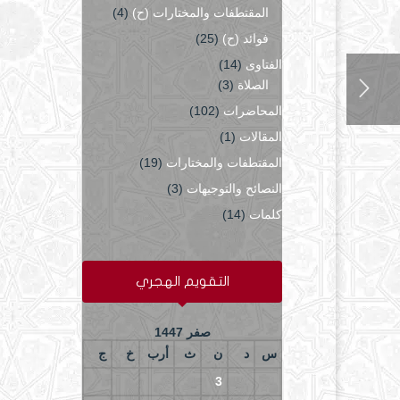
المقتطفات والمختارات (ح)
(4)
فوائد (ح)
(25)
الفتاوى
(14)
الصلاة
(3)
المحاضرات
(102)
المقالات
(1)
المقتطفات والمختارات
(19)
النصائح والتوجيهات
(3)
كلمات
(14)
التقويم الهجري
صفر 1447
س
د
ن
ث
أرب
خ
ج
7
6
5
4
3
2
1