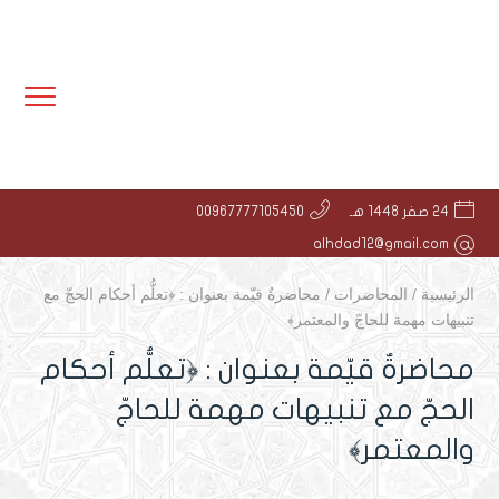
24 صفر 1448 هـ
00967777105450
alhdad12@gmail.com
الرئيسية
/
المحاضرات
/
محاضرةٌ قيّمة بعنوان : ﴿تعلُّم أحكام الحجّ مع
تنبيهات مهمة للحاجّ والمعتمر﴾
محاضرةٌ قيّمة بعنوان : ﴿تعلُّم أحكام
الحجّ مع تنبيهات مهمة للحاجّ
والمعتمر﴾