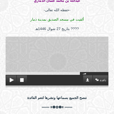
عبدالله بن محمد عثمان الذماري
-حفظه الله تعالى-
ألقيت في مسجد الصديق بمدينة ذمار
????️ بتاريخ 27 شوال 1446هـ
نافذة
ننصح الجميع بسماعها ونشرها لتعم الفائدة
═══ ¤❁✿❁¤ ═══