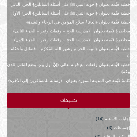
خطبة قيِّمة بعنوان ﴿أجوبة النبي ﷺ على أسئلة السائلين﴾ الجزء الثاني
خطبة قيِّمة بعنوان ﴿أجوبة النبي ﷺ على أسئلة السائلين﴾ الجزء الأول
خطبة قيِّمة بعنوان ﴿الدعاءُ سلاح المؤمن في الرخاء والشدة﴾
محاضرةٌ قيّمة بعنوان : ﴿مدرسة الحج – وقفاتٌ وعِبَر – الجزء الثاني﴾
محاضرةٌ قيّمة بعنوان : ﴿مدرسة الحج – وقفاتٌ وعبر – الجزء الأول﴾
خطبة قيِّمة بعنوان ﴿البيت الحرام وشهر الله المُحَرَّم – فضائل وأحكام
-﴾
خطبة قيِّمة بعنوان وقفات مع قوله تعالى ﴿إنَّ أول بيتٍ وضع للناس للذي
ببكة﴾
كلمةٌ قيّمة في المدينة المنورة بعنوان : ﴿رسالة للمسافرين إلى الآخرة﴾
تصنيفات
إجابات الأسئلة
(14)
إجتماعات
(3)
التزكية والرقائق
(2)