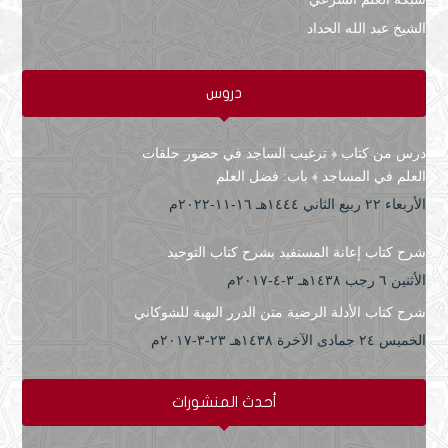
الشيخ عبد الله الحداد
دروس
درس من كتاب ﴿ ترغيب الساجد في حضور حلقات
العلم في المساجد ﴾ باب: فضل العلم
الأربعاء ۲۲ ربيع الثاني ۱٤٤٤هـ ۱٦-۱۱-۲۰۲۲م
شرح كتاب إعانة المستفيد بشرح كتاب التوحيد
الأثنين ٦ رجب ۱٤۳۸هـ ۳-٤-۲۰۱۷م
شرح كتاب الأدلة الرضية متن الدرر البهية للشوكاني
الخميس ۲٤ جمادى الآخرة ۱٤۳۸هـ ۲۳-۳-۲۰۱۷م
أحدث المنشورات