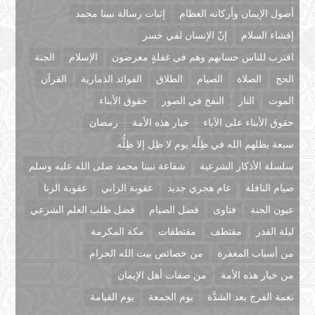
أصول الإيمان وأركانه العظام
إثبات رسالة نبينا محمد
إفشاء السلام
إنّ الإنسان لفي خسر
اقترب للناس حسابهم وهم في غفلةٍ معرضون
الإسلام
الجنة
الحج
الصلاة
الصيام
الطلاق
الفوائد الذمارية
القرآن
الموت
النار
النفخ في الصور
حقوق الأبناء
حقوق الأبناء على الآباء
خيار هذه الأمة
رمضان
سبعة يظلهم الله في ظِلِّه يوم لا ظِل إلا ظِلُّه
سلسلة الأذكار الشرعية
شفاعة نبينا محمد صلى الله عليه وسلم
صيام النافلة
عام هجري جديد
عقوبة الزاني
عقوبة الزنا
عيون الجنة
فتاوى
فضل الصيام
فضل طلب العلم الشرعي
ليلة القدر
مقتطف
مقتطفات
مكة المكرمة
من أسباب المغفرة
من خصائص بيت الله الحرام
من خيار هذه الأمة
من صفات أهل الإيمان
نعمة الفرج بعد الشدَّة
يوم الجمعة
يوم القيامة