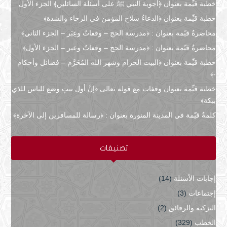
خطبة قيِّمة بعنوان ﴿أجوبة النبي ﷺ على أسئلة السائلين﴾ الجزء الأول
خطبة قيِّمة بعنوان ﴿الدعاءُ سلاح المؤمن في الرخاء والشدة﴾
محاضرةٌ قيّمة بعنوان : ﴿مدرسة الحج – وقفاتٌ وعِبَر – الجزء الثاني﴾
محاضرةٌ قيّمة بعنوان : ﴿مدرسة الحج – وقفاتٌ وعبر – الجزء الأول﴾
خطبة قيِّمة بعنوان ﴿البيت الحرام وشهر الله المُحَرَّم – فضائل وأحكام
-﴾
خطبة قيِّمة بعنوان وقفات مع قوله تعالى ﴿إنَّ أول بيتٍ وضع للناس للذي
ببكة﴾
كلمةٌ قيّمة في المدينة المنورة بعنوان : ﴿رسالة للمسافرين إلى الآخرة﴾
تصنيفات
إجابات الأسئلة
(14)
إجتماعات
(3)
التزكية والرقائق
(2)
الخطب
(329)