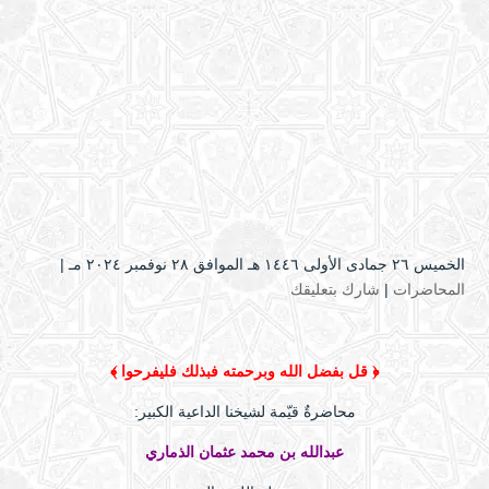
الخميس ۲٦ جمادى الأولى ۱٤٤٦ هـ الموافق ۲۸ نوفمبر ۲۰۲٤ مـ |
المحاضرات
|
شارك بتعليقك
﴿ قل بفضل الله وبرحمته فبذلك فليفرحوا ﴾
محاضرةٌ قيّمة لشيخنا الداعية الكبير:
عبدالله بن محمد عثمان الذماري