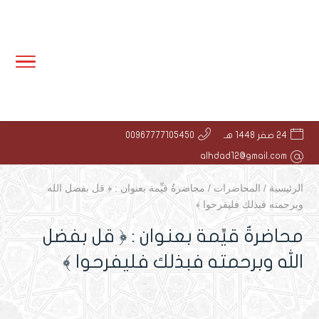
24 صفر 1448 هـ
00967777105450
alhdad12@gmail.com
الرئيسية
/
المحاضرات
/
محاضرةٌ قيِّمة بعنوان : ﴿ قل بفضل الله
وبرحمته فبذلك فليفرحوا ﴾
محاضرةٌ قيِّمة بعنوان : ﴿ قل بفضل
الله وبرحمته فبذلك فليفرحوا ﴾