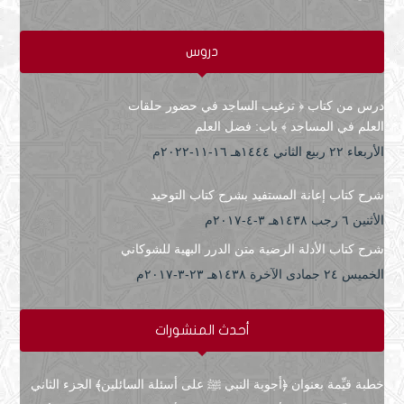
دروس
درس من كتاب ﴿ ترغيب الساجد في حضور حلقات
العلم في المساجد ﴾ باب: فضل العلم
الأربعاء ۲۲ ربيع الثاني ۱٤٤٤هـ ۱٦-۱۱-۲۰۲۲م
شرح كتاب إعانة المستفيد بشرح كتاب التوحيد
الأثنين ٦ رجب ۱٤۳۸هـ ۳-٤-۲۰۱۷م
شرح كتاب الأدلة الرضية متن الدرر البهية للشوكاني
الخميس ۲٤ جمادى الآخرة ۱٤۳۸هـ ۲۳-۳-۲۰۱۷م
أحدث المنشورات
خطبة قيِّمة بعنوان ﴿أجوبة النبي ﷺ على أسئلة السائلين﴾ الجزء الثاني