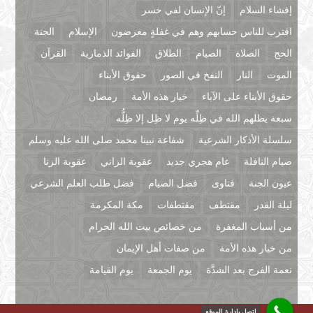
إفشاء السلام
إنّ الإنسان لفي خسر
اقترب للناس حسابهم وهم في غفلةٍ معرضون
الإسلام
الجنة
الحج
الصلاة
الصيام
الطلاق
الفوائد الذمارية
القرآن
الموت
النار
النفخ في الصور
حقوق الأبناء
حقوق الأبناء على الآباء
خيار هذه الأمة
رمضان
سبعة يظلهم الله في ظِلِّه يوم لا ظِل إلا ظِلُّه
سلسلة الأذكار الشرعية
شفاعة نبينا محمد صلى الله عليه وسلم
صيام النافلة
عام هجري جديد
عقوبة الزاني
عقوبة الزنا
عيون الجنة
فتاوى
فضل الصيام
فضل طلب العلم الشرعي
ليلة القدر
مقتطف
مقتطفات
مكة المكرمة
من أسباب المغفرة
من خصائص بيت الله الحرام
من خيار هذه الأمة
من صفات أهل الإيمان
نعمة الفرج بعد الشدَّة
يوم الجمعة
يوم القيامة
اتصل بإدارة الموقع