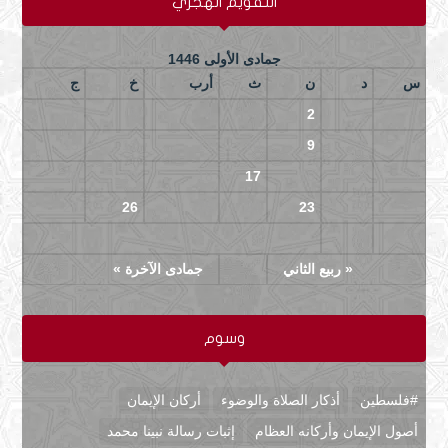
التقويم الهجري
جمادى الأولى 1446
س
د
ن
ث
أرب
خ
ج
6
5
4
3
2
1
13
12
11
10
9
8
7
20
19
18
17
16
15
14
27
26
25
24
23
22
21
29
28
« ربيع الثاني
جمادى الآخرة »
وسوم
#فلسطين
أذكار الصلاة والوضوء
أركان الإيمان
أصول الإيمان وأركانه العظام
إثبات رسالة نبينا محمد