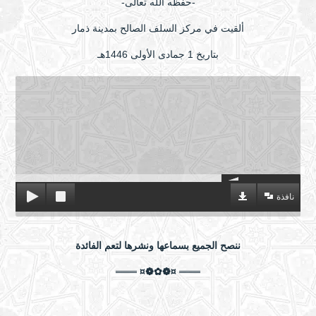
-حفظه الله تعالى-
ألقيت في مركز السلف الصالح بمدينة ذمار
بتاريخ 1 جمادى الأولى 1446هـ
نافذة
ننصح الجميع بسماعها ونشرها لتعم الفائدة
═══ ¤❁✿❁¤ ═══