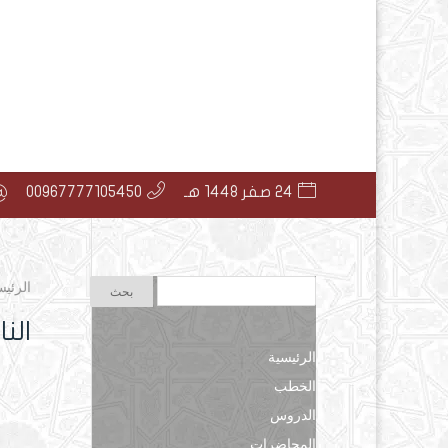
24 صفر 1448 هـ
00967777105450
الرئيس
النا
الرئيسية
الخطب
الدروس
المحاضرات