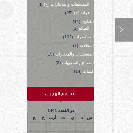
المقتطفات والمختارات (ح)
(4)
فوائد (ح)
(25)
الفتاوى
(14)
الصلاة
(3)
المحاضرات
(102)
المقالات
(1)
المقتطفات والمختارات
(19)
النصائح والتوجيهات
(3)
كلمات
(14)
التقويم الهجري
ذو القعدة 1441
س
د
ن
ث
أرب
خ
ج
5
4
3
2
1