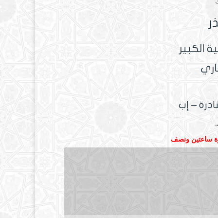
ذر
ة الكبير
اري
درة – إب