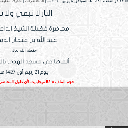
۸ يوليو ۲۰۲۰ مـ |
المحاضرات
|
شارك بتعليقك
النار لا تبقي ولا ت
محاضرة فضيلة الشيخ الداعي
عبد الله بن عثمان الذم
حفظه الله تعالى
ألقاها في مسجد الهدى بالنا
يوم 21 ربيع أول 1427 هـ.
حجم الملف = 52 ميجابايت لأن طول المحاضرة ساعتين ونصف