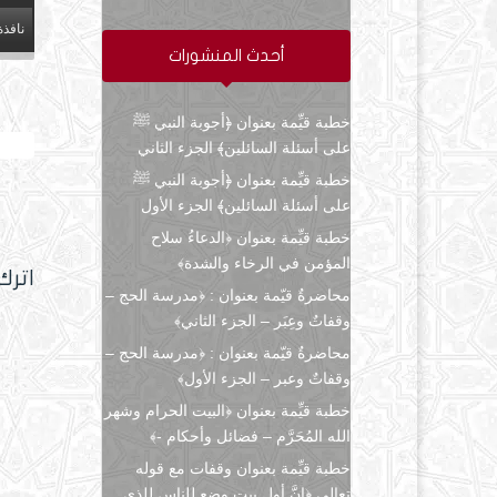
نافذة
أحدث المنشورات
خطبة قيِّمة بعنوان ﴿أجوبة النبي ﷺ
النار
على أسئلة السائلين﴾ الجزء الثاني
خطبة قيِّمة بعنوان ﴿أجوبة النبي ﷺ
على أسئلة السائلين﴾ الجزء الأول
خطبة قيِّمة بعنوان ﴿الدعاءُ سلاح
المؤمن في الرخاء والشدة﴾
اترك
محاضرةٌ قيّمة بعنوان : ﴿مدرسة الحج –
وقفاتٌ وعِبَر – الجزء الثاني﴾
محاضرةٌ قيّمة بعنوان : ﴿مدرسة الحج –
وقفاتٌ وعبر – الجزء الأول﴾
خطبة قيِّمة بعنوان ﴿البيت الحرام وشهر
الله المُحَرَّم – فضائل وأحكام -﴾
خطبة قيِّمة بعنوان وقفات مع قوله
تعالى ﴿إنَّ أول بيتٍ وضع للناس للذي