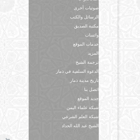
صوتيات أخرى
الرسائل والكتب
مكتبة الصديق
واتساب
خدمات الموقع
المزيد
ترجمة الشيخ
الدعوة السلفية في ذمار
تاريخ مدينة ذمار
اتصل بنا
جديد الموقع
شبكة علماء اليمن
شبكة العلم الشرعي
الشيخ عبد الله الحداد