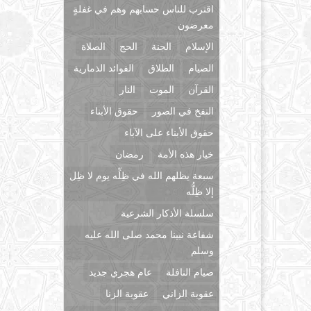
اقترب للناس حسابهم وهم في غفلةٍ
معرضون
الإسلام
الجنة
الحج
الصلاة
الصيام
الطلاق
الفوائد الذمارية
القرآن
الموت
النار
النفخ في الصور
حقوق الأبناء
حقوق الأبناء على الآباء
خيار هذه الأمة
رمضان
سبعة يظلهم الله في ظِلِّه يوم لا ظِل
إلا ظِلُّه
سلسلة الأذكار الشرعية
شفاعة نبينا محمد صلى الله عليه
وسلم
صيام النافلة
عام هجري جديد
عقوبة الزاني
عقوبة الزنا