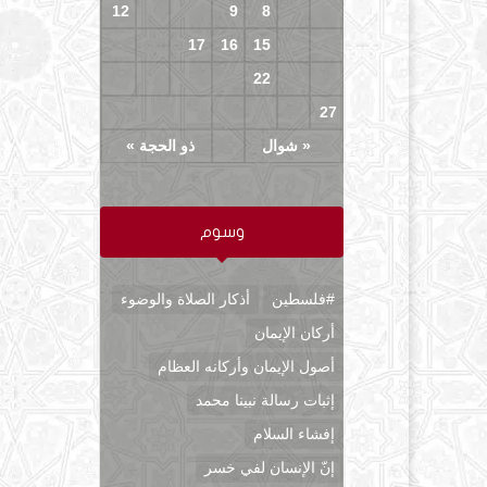
12
11
10
9
8
7
6
19
18
17
16
15
14
13
26
25
24
23
22
21
20
30
29
28
27
« شوال
ذو الحجة »
وسوم
#فلسطين
أذكار الصلاة والوضوء
أركان الإيمان
أصول الإيمان وأركانه العظام
إثبات رسالة نبينا محمد
إفشاء السلام
إنّ الإنسان لفي خسر