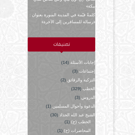
ببكة﴾
كلمةٌ قيّمة في المدينة المنورة بعنوان :
﴿رسالة للمسافرين إلى الآخرة﴾
تصنيفات
إجابات الأسئلة
(14)
إجتماعات
(3)
التزكية والرقائق
(2)
الخطب
(329)
الدروس
(3)
الدعوة وأحوال المسلمين
(1)
الشيخ عبد الله الحداد
(30)
الخطب (ح)
(1)
المحاضرات (ح)
(1)