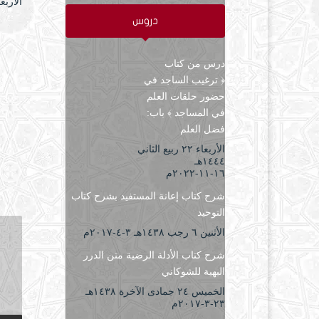
الأربعاء ۱۷ ذو القعدة ۱٤٤۱ هـ الموافق 
دروس
درس من كتاب
﴿ ترغيب الساجد في
حضور حلقات العلم
في المساجد ﴾ باب:
فضل العلم
الأربعاء ۲۲ ربيع الثاني
۱٤٤٤هـ
۱٦-۱۱-۲۰۲۲م
شرح كتاب إعانة المستفيد بشرح كتاب
التوحيد
الأثنين ٦ رجب ۱٤۳۸هـ ۳-٤-۲۰۱۷م
شرح كتاب الأدلة الرضية متن الدرر
البهية للشوكاني
الخميس ۲٤ جمادى الآخرة ۱٤۳۸هـ
۲۳-۳-۲۰۱۷م