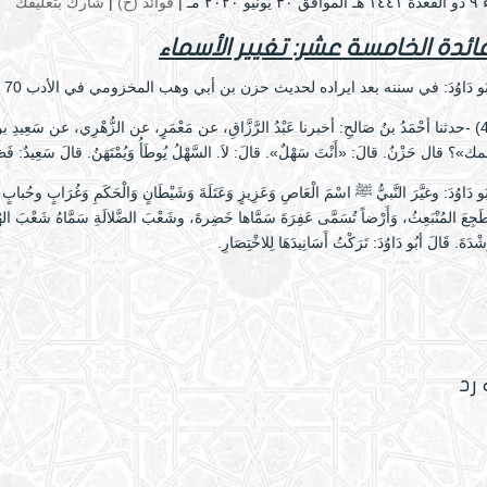
و ۲۰۲۰ مـ |
فوائد (ح)
|
شارك بتعليقك
فائدة الخامسة عشر: تغيير الأسماء
ُو دَاوُدَ: في سننه بعد ايراده لحديث حزن بن أبي وهب المخزومي في الأدب 70 -باب في تغيير الاسم القبيح
(4952) -حدثنا أحْمَدُ بنُ صَالحِ: أخبرنا عَبْدُ الرَّزَّاقِ، عن مَعْمَرٍ، عن الزُّهْرِي، عن سَعِيدِ ب
؟ قال حَزْنٌ. قالَ: «أَنْتَ سَهْلٌ». قالَ: لاَ. السَّهْلُ يُوطَأُ وَيُمْتَهَنُ. قالَ سَعِيدٌ: فَظَنَنْتُ أ
ُو دَاوُدَ: وغيَّرَ النَّبيُّ ﷺ اسْمَ الْعَاصِ وَعَزِيزٍ وَعَتَلَةَ وَشَيْطَانٍ وَالْحَكَمِ وَغُرَابٍ وحُباب
جِعَ المُنْبَعِثُ، وَأَرْضاً تُسَمَّى عَفِرَةَ سَمَّاها خَضِرةَ، وشَعْبَ الضَّلالَةِ سَمَّاهُ شَعْبَ الهُ
ْدَةَ. قَالَ أبُو دَاوُدَ: تَرَكْتُ أَسَانِيدَهَا لِلاخْتِصَارِ.
 رد