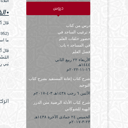
الثلاثاء ۹ ذو القعدة ۱٤٤۱ هـ الموافق ۳۰ يوني
دروس
• ال
قَالَ أب
درس من كتاب
﴿ ترغيب الساجد في
حضور حلقات العلم
ما اسمك»
في المساجد ﴾ باب:
قَالَ أب
فضل العلم
المُضْطَ
الأربعاء ۲۲ ربيع الثاني
بَنِي رِش
۱٤٤٤هـ
۱٦-۱۱-۲۰۲۲م
شرح كتاب إعانة المستفيد بشرح كتاب
التوحيد
الأثنين ٦ رجب ۱٤۳۸هـ ۳-٤-۲۰۱۷م
اترك
شرح كتاب الأدلة الرضية متن الدرر
البهية للشوكاني
الخميس ۲٤ جمادى الآخرة ۱٤۳۸هـ
۲۳-۳-۲۰۱۷م