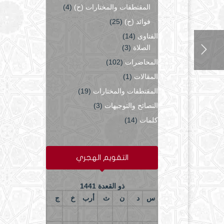
المقتطفات والمختارات (ح)
(4)
فوائد (ح)
(25)
الفتاوى
(14)
الصلاة
(3)
المحاضرات
(102)
المقالات
(1)
المقتطفات والمختارات
(19)
النصائح والتوجيهات
(3)
كلمات
(14)
التقويم الهجري
ذو القعدة 1441
س
د
ن
ث
أرب
خ
ج
5
4
3
2
1