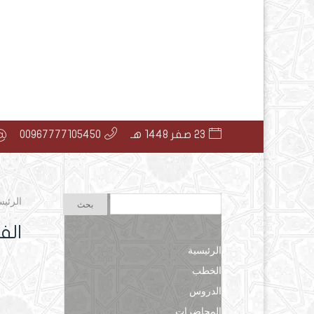
23 صفر 1448 هـ
00967777105450
الرئيس
الفائدة (15) ا
الرئيسية
الخطب
الدروس
المحاضرات