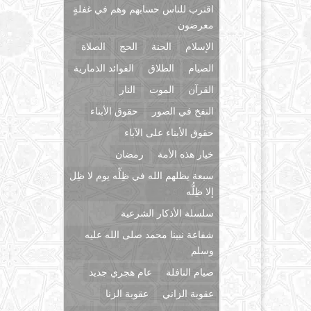
اقترب للناس حسابهم وهم في غفلةٍ
معرضون
الإسلام
الجنة
الحج
الصلاة
الصيام
الطلاق
الفوائد الذمارية
القرآن
الموت
النار
النفخ في الصور
حقوق الأبناء
حقوق الأبناء على الآباء
خيار هذه الأمة
رمضان
سبعة يظلهم الله في ظِلِّه يوم لا ظِل
إلا ظِلُّه
سلسلة الأذكار الشرعية
شفاعة نبينا محمد صلى الله عليه
وسلم
صيام النافلة
عام هجري جديد
عقوبة الزاني
عقوبة الزنا