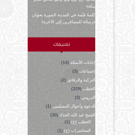
ببكة﴾
كلمةٌ قيّمة في المدينة المنورة بعنوان :
﴿رسالة للمسافرين إلى الآخرة﴾
تصنيفات
إجابات الأسئلة
(14)
إجتماعات
(3)
التزكية والرقائق
(2)
الخطب
(329)
الدروس
(3)
الدعوة وأحوال المسلمين
(1)
الشيخ عبد الله الحداد
(30)
الخطب (ح)
(1)
المحاضرات (ح)
(1)