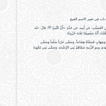
نِ المُسَيِّبِ، عن أَبِيهِ، عن جَدِّهِ: «أَنَّ النَّبيَّ ﷺ: قالَ: «له
َنَّهُ سَيُصِيبُنَا بَعْدَهَ حُزُونَهٌ.
ٍ وَشِهَابٍ فَسَمَّاهُ هِشَاماً، وَسَمَّى حَرْباً سَلْماً وَسَمَّى
دى وبنو الزِّنيةِ سَمّاهُمْ بَنِي الرَّشْدَةِ، وَسَمَّى بَنِي مُغْوِيَةَ