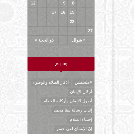
12
11
10
9
8
7
6
19
18
17
16
15
14
13
26
25
24
23
22
21
20
30
29
28
27
« شوال
ذو الحجة »
وسوم
#فلسطين
أذكار الصلاة والوضوء
أركان الإيمان
أصول الإيمان وأركانه العظام
إثبات رسالة نبينا محمد
إفشاء السلام
إنّ الإنسان لفي خسر