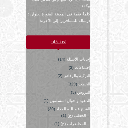
ببكة﴾
كلمةٌ قيّمة في المدينة المنورة بعنوان :
﴿رسالة للمسافرين إلى الآخرة﴾
تصنيفات
إجابات الأسئلة
(14)
إجتماعات
(3)
التزكية والرقائق
(2)
الخطب
(329)
الدروس
(3)
الدعوة وأحوال المسلمين
(1)
الشيخ عبد الله الحداد
(30)
الخطب (ح)
(1)
المحاضرات (ح)
(1)