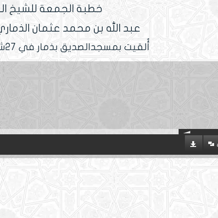
خطبة الجمعة للشيخ ال
عبد الله بن محمد عثمان الذماري
أُلقيت بمسجدالصديق بذمار في 27شوال 1438 هجرية