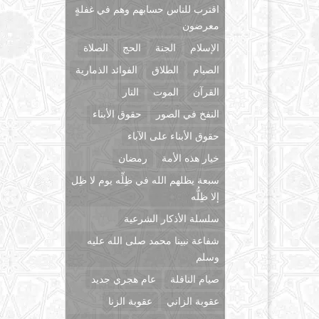
اقترب للناس حسابهم وهم في غفلةٍ
معرضون
الإسلام
الجنة
الحج
الصلاة
الصيام
الطلاق
الفوائد الذمارية
القرآن
الموت
النار
النفخ في الصور
حقوق الأبناء
حقوق الأبناء على الآباء
خيار هذه الأمة
رمضان
سبعة يظلهم الله في ظِلِّه يوم لا ظِل
إلا ظِلُّه
سلسلة الأذكار الشرعية
شفاعة نبينا محمد صلى الله عليه
وسلم
صيام النافلة
عام هجري جديد
عقوبة الزاني
عقوبة الزنا