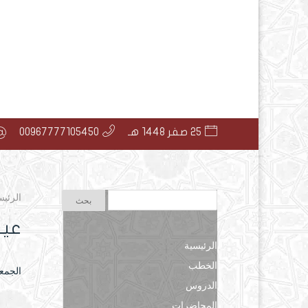
25 صفر 1448 هـ
00967777105450
الرئيس
عيو
الرئيسية
الخطب
الجمعة ۲۷ شوال ۱٤۳۸ هـ الموافق ۲۱ ي
الدروس
المحاضرات