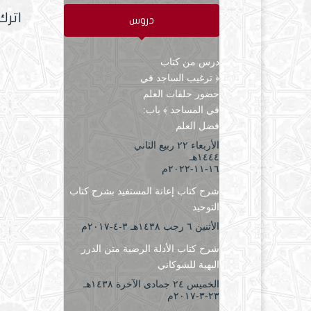
اترك
دروس
درس من كتاب
﴿ ترغيب الساجد في
حضور حلقات العلم
في المساجد ﴾ باب:
فضل العلم
الأربعاء ۲۲ ربيع الثاني
۱٤٤٤هـ
۱٦-۱۱-۲۰۲۲م
شرح كتاب إعانة المستفيد بشرح كتاب
التوحيد
الأثنين ٦ رجب ۱٤۳۸هـ ۳-٤-۲۰۱۷م
شرح كتاب الأدلة الرضية متن الدرر
البهية للشوكاني
الخميس ۲٤ جمادى الآخرة ۱٤۳۸هـ
۲۳-۳-۲۰۱۷م