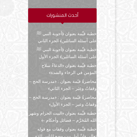
أحدث المنشورات
خطبة قيِّمة بعنوان ﴿أجوبة النبي ﷺ
على أسئلة السائلين﴾ الجزء الثاني
خطبة قيِّمة بعنوان ﴿أجوبة النبي ﷺ
على أسئلة السائلين﴾ الجزء الأول
خطبة قيِّمة بعنوان ﴿الدعاءُ سلاح
المؤمن في الرخاء والشدة﴾
محاضرةٌ قيّمة بعنوان : ﴿مدرسة الحج –
وقفاتٌ وعِبَر – الجزء الثاني﴾
محاضرةٌ قيّمة بعنوان : ﴿مدرسة الحج –
وقفاتٌ وعبر – الجزء الأول﴾
خطبة قيِّمة بعنوان ﴿البيت الحرام وشهر
الله المُحَرَّم – فضائل وأحكام -﴾
خطبة قيِّمة بعنوان وقفات مع قوله
تعالى ﴿إنَّ أول بيتٍ وضع للناس للذي