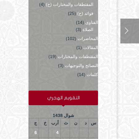
المقتطفات والمختارات (ح)
(4)
فوائد (ح)
(25)
الفتاوى
(14)
الصلاة
(3)
المحاضرات
(102)
المقالات
(1)
المقتطفات والمختارات
(19)
النصائح والتوجيهات
(3)
كلمات
(14)
التقويم الهجري
شوال 1438
س
د
ن
ث
أرب
خ
ج
6
5
4
3
2
1