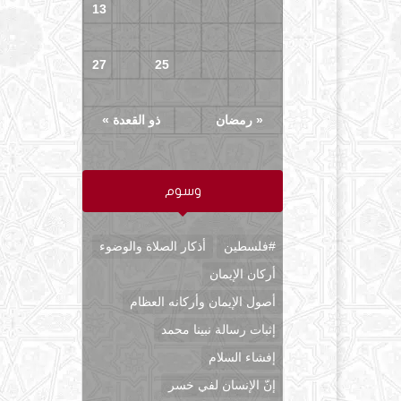
13
12
11
10
9
8
7
20
19
18
17
16
15
14
27
26
25
24
23
22
21
29
28
« رمضان
ذو القعدة »
وسوم
#فلسطين
أذكار الصلاة والوضوء
أركان الإيمان
أصول الإيمان وأركانه العظام
إثبات رسالة نبينا محمد
إفشاء السلام
إنّ الإنسان لفي خسر