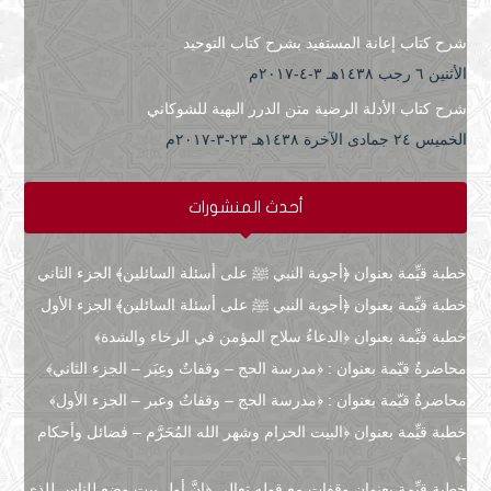
شرح كتاب إعانة المستفيد بشرح كتاب التوحيد
الأثنين ٦ رجب ۱٤۳۸هـ ۳-٤-۲۰۱۷م
شرح كتاب الأدلة الرضية متن الدرر البهية للشوكاني
الخميس ۲٤ جمادى الآخرة ۱٤۳۸هـ ۲۳-۳-۲۰۱۷م
أحدث المنشورات
خطبة قيِّمة بعنوان ﴿أجوبة النبي ﷺ على أسئلة السائلين﴾ الجزء الثاني
خطبة قيِّمة بعنوان ﴿أجوبة النبي ﷺ على أسئلة السائلين﴾ الجزء الأول
خطبة قيِّمة بعنوان ﴿الدعاءُ سلاح المؤمن في الرخاء والشدة﴾
محاضرةٌ قيّمة بعنوان : ﴿مدرسة الحج – وقفاتٌ وعِبَر – الجزء الثاني﴾
محاضرةٌ قيّمة بعنوان : ﴿مدرسة الحج – وقفاتٌ وعبر – الجزء الأول﴾
خطبة قيِّمة بعنوان ﴿البيت الحرام وشهر الله المُحَرَّم – فضائل وأحكام
-﴾
خطبة قيِّمة بعنوان وقفات مع قوله تعالى ﴿إنَّ أول بيتٍ وضع للناس للذي