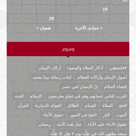
24
23
22
21
20
19
18
29
28
27
26
25
« جمادى الآخرة
شعبان »
وسوم
#فلسطين
أذكار الصلاة والوضوء
أركان الإيمان
أصول الإيمان وأركانه العظام
إثبات رسالة نبينا محمد
إفشاء السلام
إنّ الإنسان لفي خسر
اقترب للناس حسابهم وهم في غفلةٍ معرضون
الإسلام
الجنة
الحج
الصلاة
الصيام
الطلاق
الفوائد الذمارية
القرآن
الموت
النار
النفخ في الصور
حقوق الأبناء
حقوق الأبناء على الآباء
خيار هذه الأمة
رمضان
سبعة يظلهم الله في ظِلِّه يوم لا ظِل إلا ظِلُّه