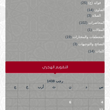
فوائد (ح)
(25)
الفتاوى
(14)
الصلاة
(3)
المحاضرات
(102)
المقالات
(1)
المقتطفات والمختارات
(19)
النصائح والتوجيهات
(3)
كلمات
(14)
التقويم الهجري
رجب 1438
س
د
ن
ث
أرب
خ
ج
3
2
1
10
9
8
7
6
5
4
17
16
15
14
13
12
11