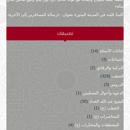
ببكة﴾
كلمةٌ قيّمة في المدينة المنورة بعنوان : ﴿رسالة للمسافرين إلى الآخرة﴾
تصنيفات
إجابات الأسئلة
(14)
إجتماعات
(3)
التزكية والرقائق
(2)
الخطب
(329)
الدروس
(3)
الدعوة وأحوال المسلمين
(1)
الشيخ عبد الله الحداد
(30)
الخطب (ح)
(1)
المحاضرات (ح)
(1)
المقتطفات والمختارات (ح)
(4)