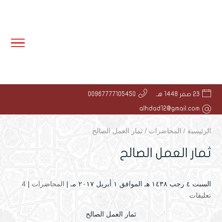
23 صفر 1448 هـ
00967777105450
alhdad12@gmail.com
الرئيسية
/
المحاضرات
/
ثمار العمل الصالح
ثمار العمل الصالح
السبت ٤ رجب ۱٤۳۸ هـ الموافق ۱ أبريل ۲۰۱۷ مـ |
المحاضرات
|
4
تعليقات
ثمار العمل الصالح