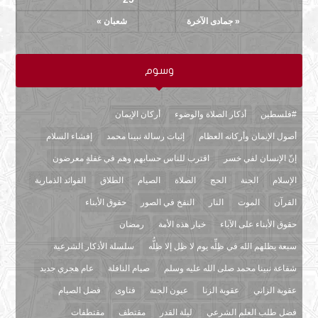
« جمادى الآخرة
شعبان »
وسوم
#فلسطين
أذكار الصلاة والوضوء
أركان الإيمان
أصول الإيمان وأركانه العظام
إثبات رسالة نبينا محمد
إفشاء السلام
إنّ الإنسان لفي خسر
اقترب للناس حسابهم وهم في غفلةٍ معرضون
الإسلام
الجنة
الحج
الصلاة
الصيام
الطلاق
الفوائد الذمارية
القرآن
الموت
النار
النفخ في الصور
حقوق الأبناء
حقوق الأبناء على الآباء
خيار هذه الأمة
رمضان
سبعة يظلهم الله في ظِلِّه يوم لا ظِل إلا ظِلُّه
سلسلة الأذكار الشرعية
شفاعة نبينا محمد صلى الله عليه وسلم
صيام النافلة
عام هجري جديد
عقوبة الزاني
عقوبة الزنا
عيون الجنة
فتاوى
فضل الصيام
فضل طلب العلم الشرعي
ليلة القدر
مقتطف
مقتطفات