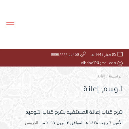
25 صفر 1448 هـ
00967777105450
alhdad12@gmail.com
الرئيسية
/
إعانة
الوسم:
إعانة
شرح كتاب إعانة المستفيد بشرح كتاب التوحيد
الأثنين ٦ رجب ۱٤۳۸ هـ الموافق ۳ أبريل ۲۰۱۷ مـ |
الدروس