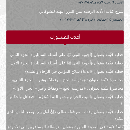
الأثنين ٦ رجب ۱٤۳۸هـ ۳-٤-۲۰۱۷م
شرح كتاب الأدلة الرضية متن الدرر البهية للشوكاني
الخميس ۲٤ جمادى الآخرة ۱٤۳۸هـ ۲۳-۳-۲۰۱۷م
أحدث المنشورات
خطبة قيِّمة بعنوان ﴿أجوبة النبي ﷺ على أسئلة السائلين﴾ الجزء الثاني
خطبة قيِّمة بعنوان ﴿أجوبة النبي ﷺ على أسئلة السائلين﴾ الجزء الأول
خطبة قيِّمة بعنوان ﴿الدعاءُ سلاح المؤمن في الرخاء والشدة﴾
محاضرةٌ قيّمة بعنوان : ﴿مدرسة الحج – وقفاتٌ وعِبَر – الجزء الثاني﴾
محاضرةٌ قيّمة بعنوان : ﴿مدرسة الحج – وقفاتٌ وعبر – الجزء الأول﴾
خطبة قيِّمة بعنوان ﴿البيت الحرام وشهر الله المُحَرَّم – فضائل وأحكام
-﴾
خطبة قيِّمة بعنوان وقفات مع قوله تعالى ﴿إنَّ أول بيتٍ وضع للناس للذي
ببكة﴾
كلمةٌ قيّمة في المدينة المنورة بعنوان : ﴿رسالة للمسافرين إلى الآخرة﴾